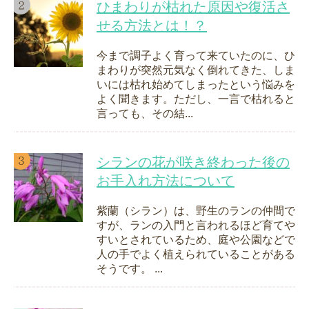
ひまわりが枯れた原因や復活さ
せる方法とは！？
今まで調子よく育って来ていたのに、ひ
まわりが突然元気なく倒れてきた、しま
いには枯れ始めてしまったという悩みを
よく聞きます。ただし、一言で枯れると
言っても、その結...
シランの花が咲き終わった後の
お手入れ方法について
紫蘭（シラン）は、野生のランの仲間で
すが、ランの入門と言われるほど育てや
すいとされているため、庭や公園などで
人の手でよく植えられていることがある
そうです。 ...