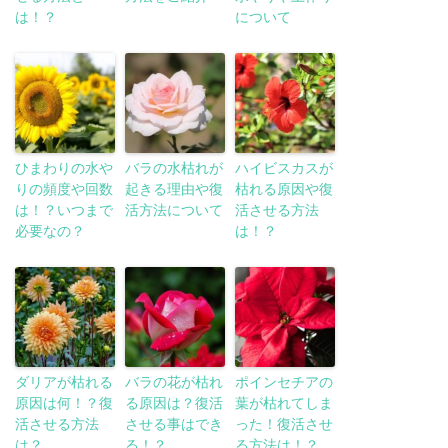
は！？
について
ひまわりの水や
バラの水枯れが
ハイビスカスが
りの頻度や回数
起きる理由や復
枯れる原因や復
は！？いつまで
活方法について
活させる方法
必要なの？
は！？
ダリアが枯れる
バラの花が枯れ
ポインセチアの
原因は何！？復
る原因は？復活
葉が枯れてしま
活させる方法
させる事はでき
った！復活させ
は？
る！？
る方法は！？