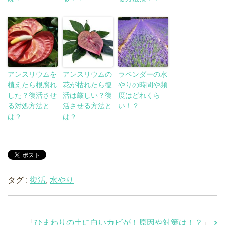
アンスリウムを
アンスリウムの
ラベンダーの水
植えたら根腐れ
花が枯れたら復
やりの時間や頻
した？復活させ
活は厳しい？復
度はどれくら
る対処方法と
活させる方法と
い！？
は？
は？
タグ :
復活
,
水やり
「
ひまわりの土に白いカビが！原因や対策は！？
」