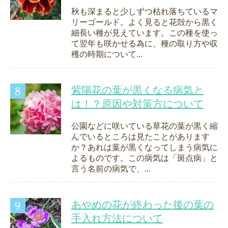
秋も深まると少しずつ枯れ落ちているマ
リーゴールド。よく見ると花殻から黒く
細長い種が見えています。この種を使っ
て翌年も咲かせる為に、種の取り方や収
穫の時期について...
紫陽花の葉が黒くなる病気と
は！？原因や対策方について
公園などに咲いている草花の葉が黒く縮
んでいるところは見たことがあります
か？あれは葉が黒くなってしまう病気に
よるものです。この病気は「斑点病」と
言う名前の病気で、...
あやめの花が終わった後の葉の
手入れ方法について