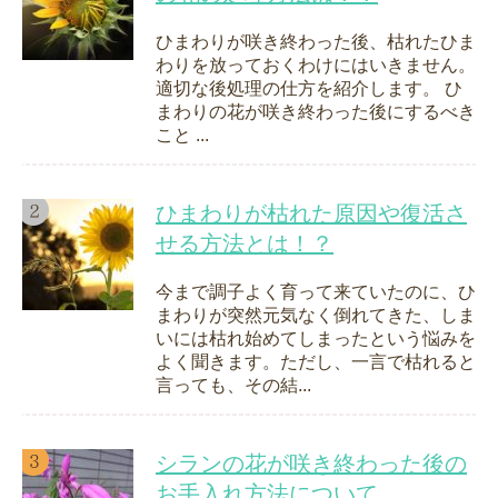
ひまわりが咲き終わった後、枯れたひま
わりを放っておくわけにはいきません。
適切な後処理の仕方を紹介します。 ひ
まわりの花が咲き終わった後にするべき
こと ...
ひまわりが枯れた原因や復活さ
せる方法とは！？
今まで調子よく育って来ていたのに、ひ
まわりが突然元気なく倒れてきた、しま
いには枯れ始めてしまったという悩みを
よく聞きます。ただし、一言で枯れると
言っても、その結...
シランの花が咲き終わった後の
お手入れ方法について