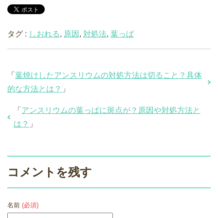
タグ :
しおれる
,
原因
,
対処法
,
葉っぱ
「
葉焼けしたアンスリウムの対処方法は切ること？具体
的な方法とは？
」
「
アンスリウムの葉っぱに斑点が？原因や対処方法と
は？
」
コメントを残す
名前
(必須)