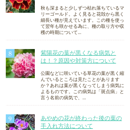
秋も深まると少しずつ枯れ落ちているマ
リーゴールド。よく見ると花殻から黒く
細長い種が見えています。この種を使っ
て翌年も咲かせる為に、種の取り方や収
穫の時期について...
紫陽花の葉が黒くなる病気と
は！？原因や対策方について
公園などに咲いている草花の葉が黒く縮
んでいるところは見たことがあります
か？あれは葉が黒くなってしまう病気に
よるものです。この病気は「斑点病」と
言う名前の病気で、...
あやめの花が終わった後の葉の
手入れ方法について