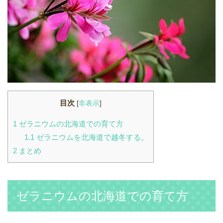
目次
[
非表示
]
1
ゼラニウムの北海道での育て方
1.1
ゼラニウムを北海道で越冬する。
2
まとめ
ゼラニウムの北海道での育て方