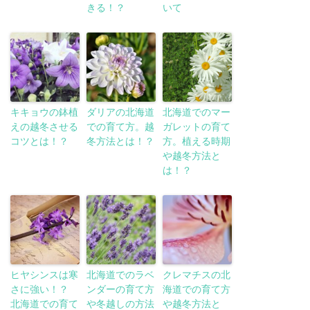
きる！？
いて
キキョウの鉢植
ダリアの北海道
北海道でのマー
えの越冬させる
での育て方。越
ガレットの育て
コツとは！？
冬方法とは！？
方。植える時期
や越冬方法と
は！？
ヒヤシンスは寒
北海道でのラベ
クレマチスの北
さに強い！？
ンダーの育て方
海道での育て方
北海道での育て
や冬越しの方法
や越冬方法と