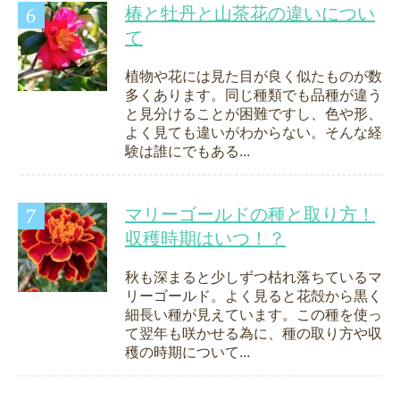
椿と牡丹と山茶花の違いについ
て
植物や花には見た目が良く似たものが数
多くあります。同じ種類でも品種が違う
と見分けることが困難ですし、色や形、
よく見ても違いがわからない。そんな経
験は誰にでもある...
マリーゴールドの種と取り方！
収穫時期はいつ！？
秋も深まると少しずつ枯れ落ちているマ
リーゴールド。よく見ると花殻から黒く
細長い種が見えています。この種を使っ
て翌年も咲かせる為に、種の取り方や収
穫の時期について...