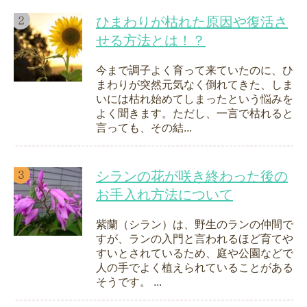
ひまわりが枯れた原因や復活さ
せる方法とは！？
今まで調子よく育って来ていたのに、ひ
まわりが突然元気なく倒れてきた、しま
いには枯れ始めてしまったという悩みを
よく聞きます。ただし、一言で枯れると
言っても、その結...
シランの花が咲き終わった後の
お手入れ方法について
紫蘭（シラン）は、野生のランの仲間で
すが、ランの入門と言われるほど育てや
すいとされているため、庭や公園などで
人の手でよく植えられていることがある
そうです。 ...