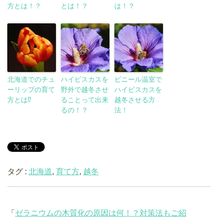
方とは！？
とは！？
は！？
北海道でのチュ
ハイビスカスを
ビニール温室で
ーリップの育て
野外で越冬させ
ハイビスカスを
方とは⁉︎
ることって出来
越冬させる方
るの！？
法！
タグ :
北海道
,
育て方
,
越冬
「
ゼラニウムの木質化の原因は何！？対策法もご紹