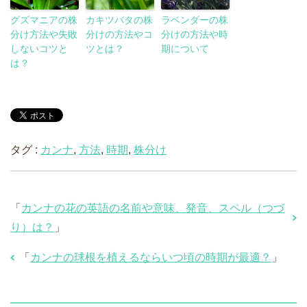
グズマニアの株
カキツバタの株
ラベンダーの株
分け方法や失敗
分けの方法やコ
分けの方法や時
しないコツと
ツとは？
期について
は？
タグ :
カンナ
,
方法
,
時期
,
株分け
「
カンナの花の英語の名前や意味、発音、スペル（つづ
り）は？
」
「
カンナの球根を植えるならいつ頃の時期が最適？
」