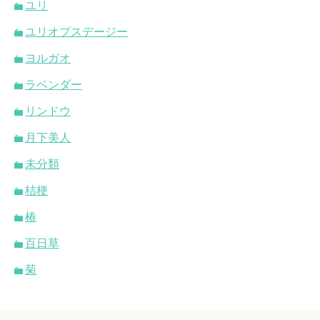
ユリ
ユリオプスデージー
ヨルガオ
ラベンダー
リンドウ
月下美人
未分類
桔梗
椿
百日草
菊