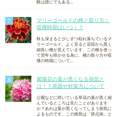
験は誰にでもある...
マリーゴールドの種と取り方！
収穫時期はいつ！？
秋も深まると少しずつ枯れ落ちているマ
リーゴールド。よく見ると花殻から黒く
細長い種が見えています。この種を使っ
て翌年も咲かせる為に、種の取り方や収
穫の時期について...
紫陽花の葉が黒くなる病気と
は！？原因や対策方について
公園などに咲いている草花の葉が黒く縮
んでいるところは見たことがあります
か？あれは葉が黒くなってしまう病気に
よるものです。この病気は「斑点病」と