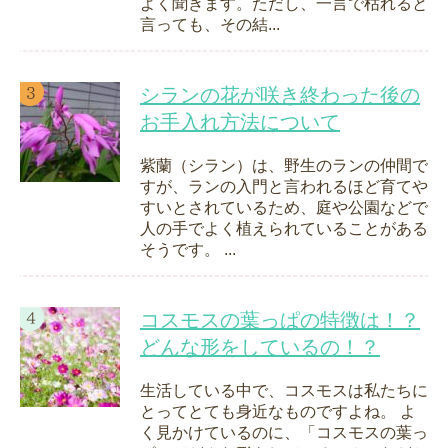
よく聞きます。ただし、一言で枯れると
言っても、その結...
シランの花が咲き終わった後の
お手入れ方法について
紫蘭（シラン）は、野生のランの仲間で
すが、ランの入門と言われるほど育てや
すいとされているため、庭や公園などで
人の手でよく植えられていることがある
そうです。 ...
コスモスの葉っぱの特徴は！？
どんな形をしているの！？
生活している中で、コスモスは私たちに
とってとても身近なものですよね。 よ
く見かけているのに、「コスモスの葉っ