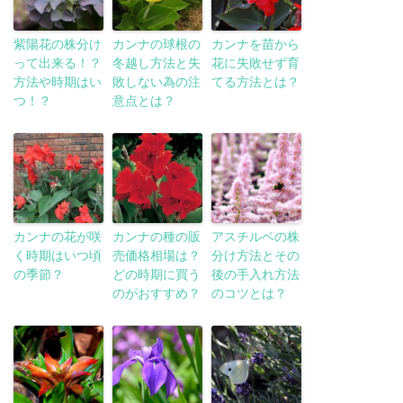
紫陽花の株分け
カンナの球根の
カンナを苗から
って出来る！？
冬越し方法と失
花に失敗せず育
方法や時期はい
敗しない為の注
てる方法とは？
つ！？
意点とは？
カンナの花が咲
カンナの種の販
アスチルベの株
く時期はいつ頃
売価格相場は？
分け方法とその
の季節？
どの時期に買う
後の手入れ方法
のがおすすめ？
のコツとは？