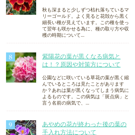
秋も深まると少しずつ枯れ落ちているマ
リーゴールド。よく見ると花殻から黒く
細長い種が見えています。この種を使っ
て翌年も咲かせる為に、種の取り方や収
穫の時期について...
紫陽花の葉が黒くなる病気と
は！？原因や対策方について
公園などに咲いている草花の葉が黒く縮
んでいるところは見たことがあります
か？あれは葉が黒くなってしまう病気に
よるものです。この病気は「斑点病」と
言う名前の病気で、...
あやめの花が終わった後の葉の
手入れ方法について