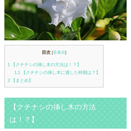
目次
[
非表示
]
1
【クチナシの挿し木の方法は！？】
1.1
【クチナシの挿し木に適した時期は？】
2
【まとめ】
【クチナシの挿し木の方法
は！？】