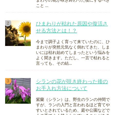
まわりの花が咲き終わった後にするべき
こと ...
ひまわりが枯れた原因や復活さ
せる方法とは！？
今まで調子よく育って来ていたのに、ひ
まわりが突然元気なく倒れてきた、しま
いには枯れ始めてしまったという悩みを
よく聞きます。ただし、一言で枯れると
言っても、その結...
シランの花が咲き終わった後の
お手入れ方法について
紫蘭（シラン）は、野生のランの仲間で
すが、ランの入門と言われるほど育てや
すいとされているため、庭や公園などで