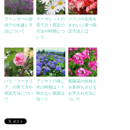
ラベンダーの室
マーガレットの
ツツジの生垣を
内での冬越し方
育て方！剪定の
きれいに保つ剪
法について
方法や時期につ
定方法とは
いて
バラ「コーネリ
アジサイの挿し
紫陽花の鉢植え
ア」の育て方や
木の時期は！？
を長持ちさせる
剪定方法につい
咲かない原因は
お手入れ方法に
て
何！？
ついて