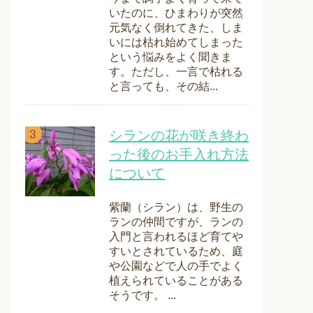
いたのに、ひまわりが突然
元気なく倒れてきた、しま
いには枯れ始めてしまった
という悩みをよく聞きま
す。ただし、一言で枯れる
と言っても、その結...
シランの花が咲き終わ
った後のお手入れ方法
について
紫蘭（シラン）は、野生の
ランの仲間ですが、ランの
入門と言われるほど育てや
すいとされているため、庭
や公園などで人の手でよく
植えられていることがある
そうです。 ...