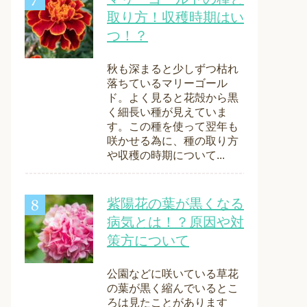
取り方！収穫時期はい
つ！？
秋も深まると少しずつ枯れ
落ちているマリーゴール
ド。よく見ると花殻から黒
く細長い種が見えていま
す。この種を使って翌年も
咲かせる為に、種の取り方
や収穫の時期について...
紫陽花の葉が黒くなる
病気とは！？原因や対
策方について
公園などに咲いている草花
の葉が黒く縮んでいるとこ
ろは見たことがあります