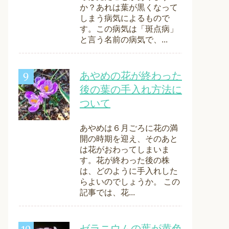
か？あれは葉が黒くなって
しまう病気によるもので
す。この病気は「斑点病」
と言う名前の病気で、...
あやめの花が終わった
後の葉の手入れ方法に
ついて
あやめは６月ごろに花の満
開の時期を迎え、そのあと
は花がおわってしまいま
す。花が終わった後の株
は、どのように手入れした
らよいのでしょうか。 この
記事では、花...
ゼラニウムの葉が黄色