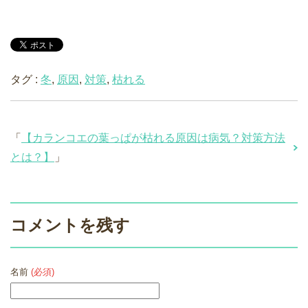
タグ :
冬
,
原因
,
対策
,
枯れる
「
【カランコエの葉っぱが枯れる原因は病気？対策方法
とは？】
」
コメントを残す
名前
(必須)