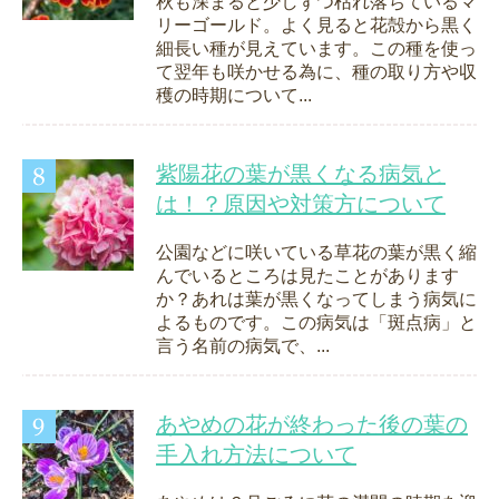
秋も深まると少しずつ枯れ落ちているマ
リーゴールド。よく見ると花殻から黒く
細長い種が見えています。この種を使っ
て翌年も咲かせる為に、種の取り方や収
穫の時期について...
紫陽花の葉が黒くなる病気と
は！？原因や対策方について
公園などに咲いている草花の葉が黒く縮
んでいるところは見たことがあります
か？あれは葉が黒くなってしまう病気に
よるものです。この病気は「斑点病」と
言う名前の病気で、...
あやめの花が終わった後の葉の
手入れ方法について