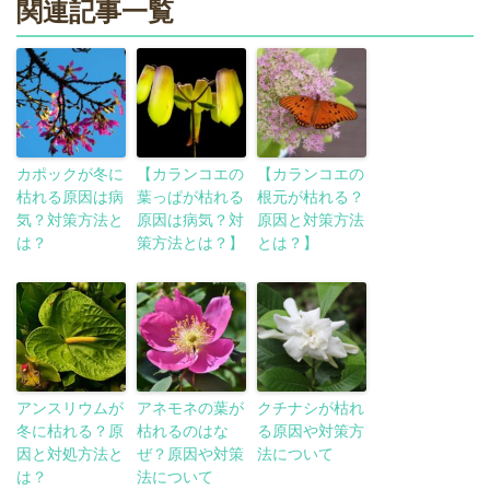
関連記事一覧
カポックが冬に
【カランコエの
【カランコエの
枯れる原因は病
葉っぱが枯れる
根元が枯れる？
気？対策方法と
原因は病気？対
原因と対策方法
は？
策方法とは？】
とは？】
アンスリウムが
アネモネの葉が
クチナシが枯れ
冬に枯れる？原
枯れるのはな
る原因や対策方
因と対処方法と
ぜ？原因や対策
法について
は？
法について