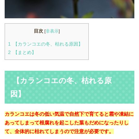
目次
[
非表示
]
1
【カランコエの冬、枯れる原因】
2
【まとめ】
【カランコエの冬、枯れる原
因】
カランコエは冬の低い気温で自然下で育てると霜や凍結に
あってしまって根腐れを起こした葉もだめになったりし
て、全体的に枯れてしまうので注意が必要です。