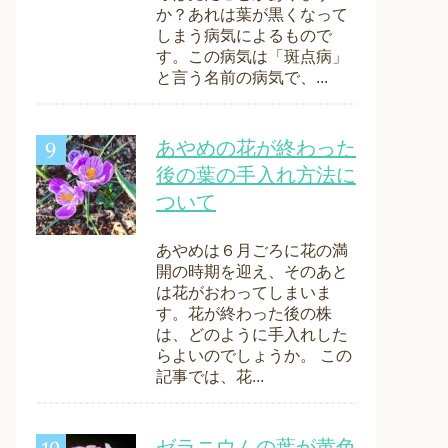
か？あれは葉が黒くなって
しまう病気によるもので
す。この病気は「斑点病」
と言う名前の病気で、...
あやめの花が終わった
後の葉の手入れ方法に
ついて
あやめは６月ごろに花の満
開の時期を迎え、そのあと
は花がおわってしまいま
す。花が終わった後の株
は、どのように手入れした
らよいのでしょうか。 この
記事では、花...
ゼラニウムの葉が黄色