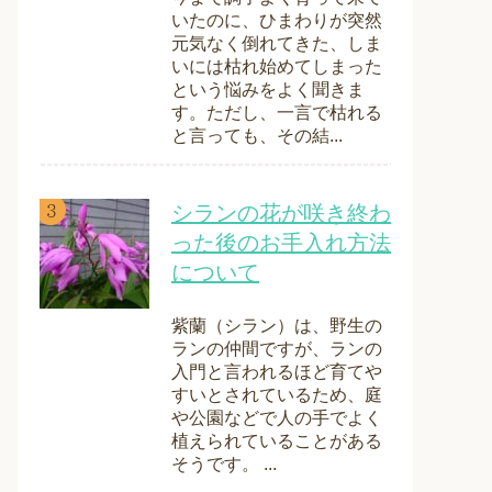
いたのに、ひまわりが突然
元気なく倒れてきた、しま
いには枯れ始めてしまった
という悩みをよく聞きま
す。ただし、一言で枯れる
と言っても、その結...
シランの花が咲き終わ
った後のお手入れ方法
について
紫蘭（シラン）は、野生の
ランの仲間ですが、ランの
入門と言われるほど育てや
すいとされているため、庭
や公園などで人の手でよく
植えられていることがある
そうです。 ...