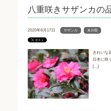
八重咲きサザンカの
2020年6月17日
サザンカ
未分類
きれいな
日本に咲
[…]