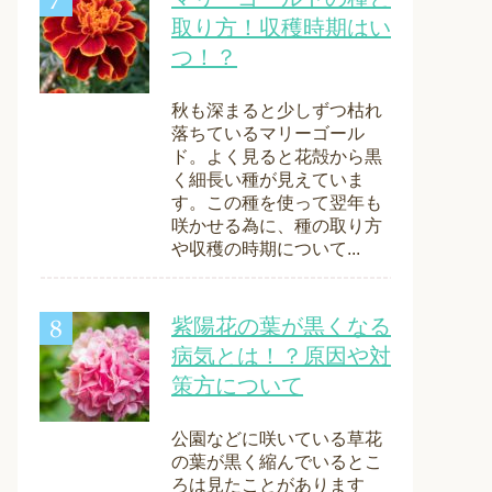
取り方！収穫時期はい
つ！？
秋も深まると少しずつ枯れ
落ちているマリーゴール
ド。よく見ると花殻から黒
く細長い種が見えていま
す。この種を使って翌年も
咲かせる為に、種の取り方
や収穫の時期について...
紫陽花の葉が黒くなる
病気とは！？原因や対
策方について
公園などに咲いている草花
の葉が黒く縮んでいるとこ
ろは見たことがあります