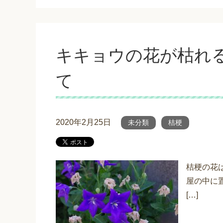
キキョウの花が枯れ
て
2020年2月25日
未分類
桔梗
桔梗の花
屋の中に
[…]