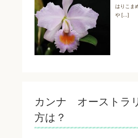
はりこま
や […]
カンナ オーストラ
方は？