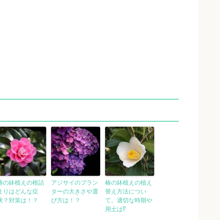
椿の鉢植えの根詰
アジサイのプラン
椿の鉢植えの植え
まりはどんな症
ターの大きさや選
替え方法につい
状？対策は！？
び方は！？
て。適切な時期や
用土は⁉︎