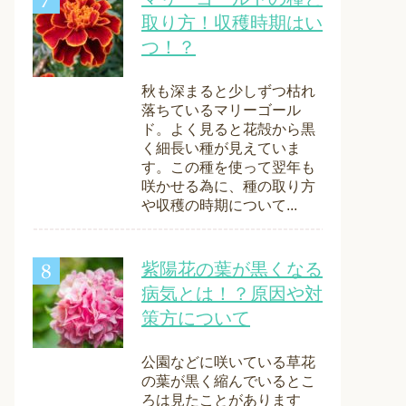
取り方！収穫時期はい
つ！？
秋も深まると少しずつ枯れ
落ちているマリーゴール
ド。よく見ると花殻から黒
く細長い種が見えていま
す。この種を使って翌年も
咲かせる為に、種の取り方
や収穫の時期について...
紫陽花の葉が黒くなる
病気とは！？原因や対
策方について
公園などに咲いている草花
の葉が黒く縮んでいるとこ
ろは見たことがあります