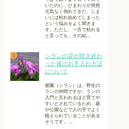
いたのに、ひまわりが突然
元気なく倒れてきた、しま
いには枯れ始めてしまった
という悩みをよく聞きま
す。ただし、一言で枯れる
と言っても、その結...
シランの花が咲き終わ
った後のお手入れ方法
について
紫蘭（シラン）は、野生の
ランの仲間ですが、ランの
入門と言われるほど育てや
すいとされているため、庭
や公園などで人の手でよく
植えられていることがある
そうです。 ...