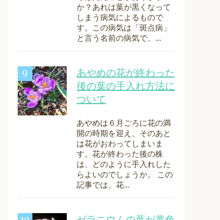
か？あれは葉が黒くなって
しまう病気によるもので
す。この病気は「斑点病」
と言う名前の病気で、...
あやめの花が終わった
後の葉の手入れ方法に
ついて
あやめは６月ごろに花の満
開の時期を迎え、そのあと
は花がおわってしまいま
す。花が終わった後の株
は、どのように手入れした
らよいのでしょうか。 この
記事では、花...
ゼラニウムの葉が黄色