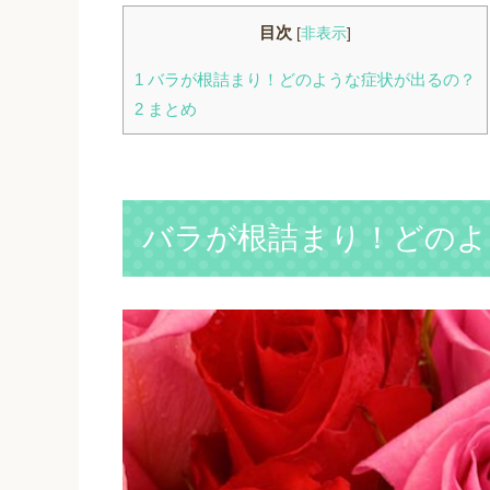
目次
[
非表示
]
1
バラが根詰まり！どのような症状が出るの？
2
まとめ
バラが根詰まり！どのよ