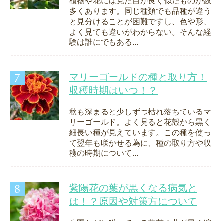
植物や花には見た目が良く似たものが数
多くあります。同じ種類でも品種が違う
と見分けることが困難ですし、色や形、
よく見ても違いがわからない。そんな経
験は誰にでもある...
マリーゴールドの種と取り方！
収穫時期はいつ！？
秋も深まると少しずつ枯れ落ちているマ
リーゴールド。よく見ると花殻から黒く
細長い種が見えています。この種を使っ
て翌年も咲かせる為に、種の取り方や収
穫の時期について...
紫陽花の葉が黒くなる病気と
は！？原因や対策方について