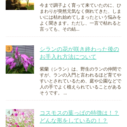
今まで調子よく育って来ていたのに、ひ
まわりが突然元気なく倒れてきた、しま
いには枯れ始めてしまったという悩みを
よく聞きます。ただし、一言で枯れると
言っても、その結...
シランの花が咲き終わった後の
お手入れ方法について
紫蘭（シラン）は、野生のランの仲間で
すが、ランの入門と言われるほど育てや
すいとされているため、庭や公園などで
人の手でよく植えられていることがある
そうです。 ...
コスモスの葉っぱの特徴は！？
どんな形をしているの！？