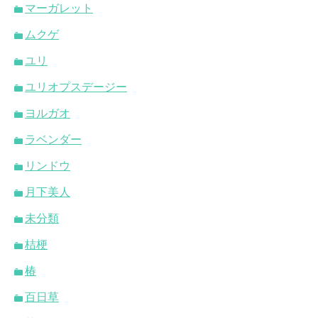
マーガレット
ムクゲ
ユリ
ユリオプスデージー
ヨルガオ
ラベンダー
リンドウ
月下美人
未分類
桔梗
椿
百日草