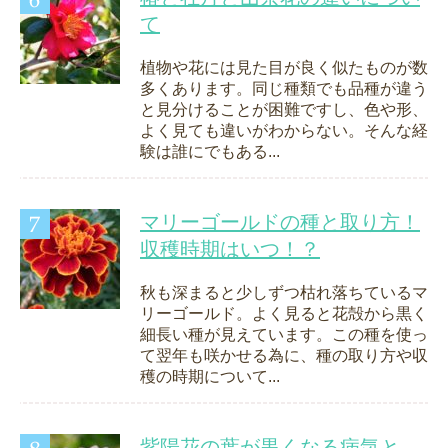
て
植物や花には見た目が良く似たものが数
多くあります。同じ種類でも品種が違う
と見分けることが困難ですし、色や形、
よく見ても違いがわからない。そんな経
験は誰にでもある...
マリーゴールドの種と取り方！
収穫時期はいつ！？
秋も深まると少しずつ枯れ落ちているマ
リーゴールド。よく見ると花殻から黒く
細長い種が見えています。この種を使っ
て翌年も咲かせる為に、種の取り方や収
穫の時期について...
紫陽花の葉が黒くなる病気と