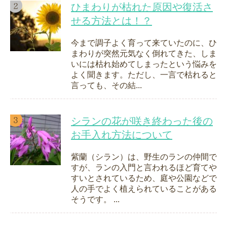
ひまわりが枯れた原因や復活さ
せる方法とは！？
今まで調子よく育って来ていたのに、ひ
まわりが突然元気なく倒れてきた、しま
いには枯れ始めてしまったという悩みを
よく聞きます。ただし、一言で枯れると
言っても、その結...
シランの花が咲き終わった後の
お手入れ方法について
紫蘭（シラン）は、野生のランの仲間で
すが、ランの入門と言われるほど育てや
すいとされているため、庭や公園などで
人の手でよく植えられていることがある
そうです。 ...