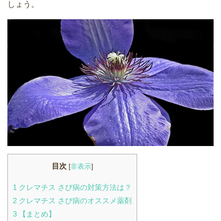
しょう。
目次
[
非表示
]
1
クレマチス さび病の対策方法は？
2
クレマチス さび病のオススメ薬剤
3
【まとめ】