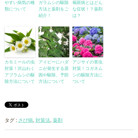
やすい病気の種
ガラムシの駆除
褐斑病とはどん
類について
方法と薬剤をご
な症状！？薬剤
紹介！
は？
カモミールの虫
アイビーにハダ
アジサイの害虫
対策！沢山わく
ニが発生する原
対策！コガネム
アブラムシの駆
因や駆除、予防
シの駆除方法に
除方法について
方法について
ついて
タグ :
さび病
,
対策法
,
薬剤