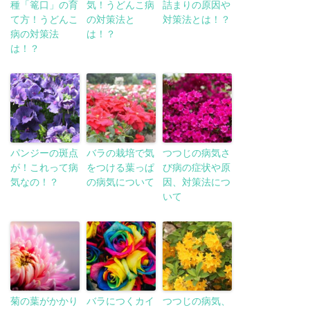
種「篭口」の育
気！うどんこ病
詰まりの原因や
て方！うどんこ
の対策法と
対策法とは！？
病の対策法
は！？
は！？
パンジーの斑点
バラの栽培で気
つつじの病気さ
が！これって病
をつける葉っぱ
び病の症状や原
気なの！？
の病気について
因、対策法につ
いて
菊の葉がかかり
バラにつくカイ
つつじの病気、