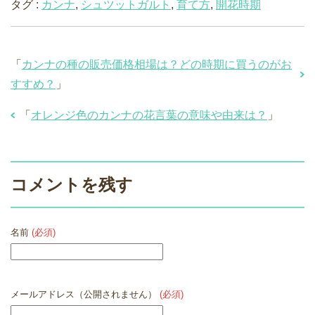
タグ :
カンナ
,
シュツットガルト
,
育て方
,
開花時期
「
カンナの種の販売価格相場は？どの時期に買うのがお
すすめ？
」
「
オレンジ色のカンナの花言葉の意味や由来は？
」
コメントを残す
名前
(必須)
メールアドレス（公開されません）
(必須)