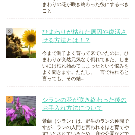
まわりの花が咲き終わった後にするべき
こと ...
ひまわりが枯れた原因や復活さ
せる方法とは！？
今まで調子よく育って来ていたのに、ひ
まわりが突然元気なく倒れてきた、しま
いには枯れ始めてしまったという悩みを
よく聞きます。ただし、一言で枯れると
言っても、その結...
シランの花が咲き終わった後の
お手入れ方法について
紫蘭（シラン）は、野生のランの仲間で
すが、ランの入門と言われるほど育てや
すいとされているため、庭や公園などで