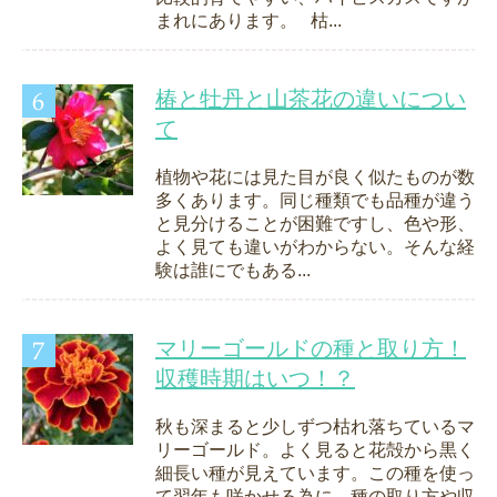
まれにあります。 枯...
椿と牡丹と山茶花の違いについ
て
植物や花には見た目が良く似たものが数
多くあります。同じ種類でも品種が違う
と見分けることが困難ですし、色や形、
よく見ても違いがわからない。そんな経
験は誰にでもある...
マリーゴールドの種と取り方！
収穫時期はいつ！？
秋も深まると少しずつ枯れ落ちているマ
リーゴールド。よく見ると花殻から黒く
細長い種が見えています。この種を使っ
て翌年も咲かせる為に、種の取り方や収