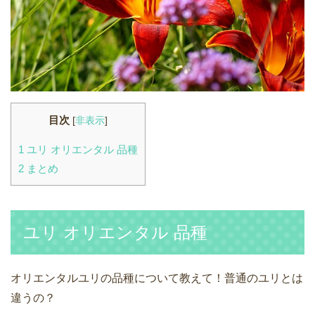
目次
[
非表示
]
1
ユリ オリエンタル 品種
2
まとめ
ユリ オリエンタル 品種
オリエンタルユリの品種について教えて！普通のユリとは
違うの？