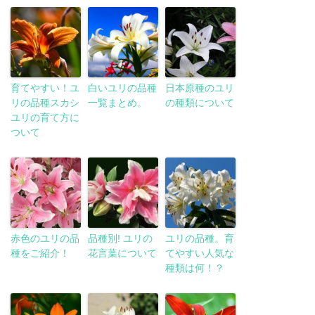
育てやすい！ユ
白いユリの品種
日本原種のユリ
リの品種スカシ
一覧まとめ。
の種類について
ユリの育て方に
ついて
赤色のユリの品
品種別! ユリの
ユリの品種。育
種をご紹介！
花言葉について
てやすい人気な
種類は何！？