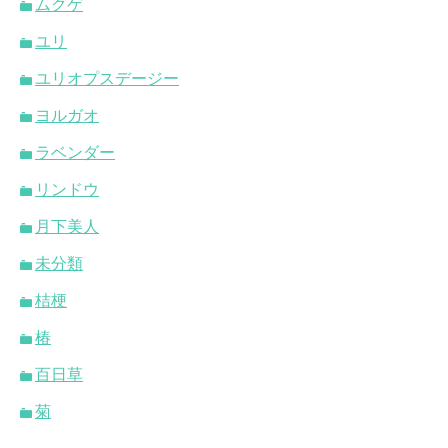
ムクゲ
ユリ
ユリオプスデージー
ヨルガオ
ラベンダー
リンドウ
月下美人
未分類
桔梗
椿
百日草
菊