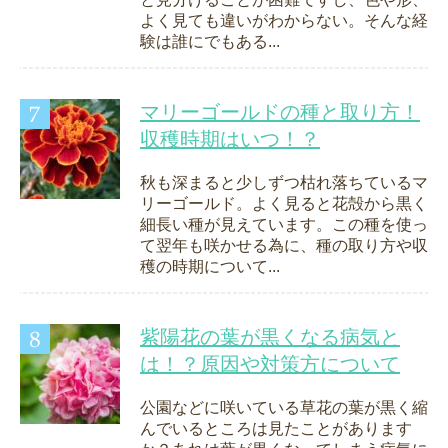
よく見ても違いがわからない。そんな経
験は誰にでもある...
マリーゴールドの種と取り方！
収穫時期はいつ！？
秋も深まると少しずつ枯れ落ちているマ
リーゴールド。よく見ると花殻から黒く
細長い種が見えています。この種を使っ
て翌年も咲かせる為に、種の取り方や収
穫の時期について...
紫陽花の葉が黒くなる病気と
は！？原因や対策方について
公園などに咲いている草花の葉が黒く縮
んでいるところは見たことがあります