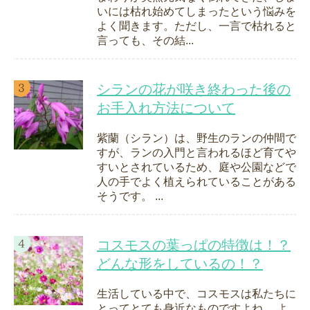
いには枯れ始めてしまったという悩みを
よく聞きます。ただし、一言で枯れると
言っても、その結...
シランの花が咲き終わった後の
お手入れ方法について
紫蘭（シラン）は、野生のランの仲間で
すが、ランの入門と言われるほど育てや
すいとされているため、庭や公園などで
人の手でよく植えられていることがある
そうです。 ...
コスモスの葉っぱの特徴は！？
どんな形をしているの！？
生活している中で、コスモスは私たちに
とってとても身近なものですよね。 よ