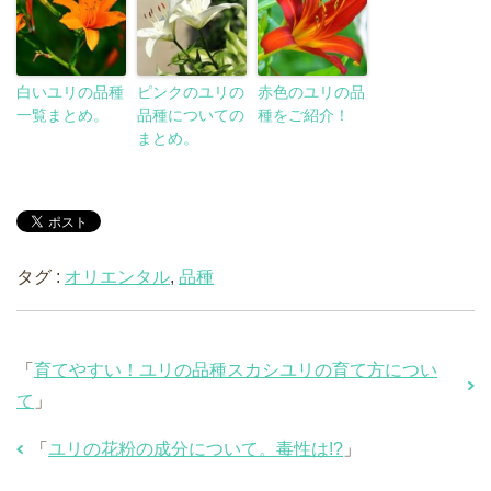
白いユリの品種
ピンクのユリの
赤色のユリの品
一覧まとめ。
品種についての
種をご紹介！
まとめ。
タグ :
オリエンタル
,
品種
「
育てやすい！ユリの品種スカシユリの育て方につい
て
」
「
ユリの花粉の成分について。毒性は!?
」