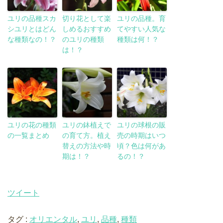
ユリの品種スカ
切り花として楽
ユリの品種。育
シユリとはどん
しめるおすすめ
てやすい人気な
な種類なの！？
のユリの種類
種類は何！？
は！？
ユリの花の種類
ユリの鉢植えで
ユリの球根の販
の一覧まとめ
の育て方。植え
売の時期はいつ
替えの方法や時
頃？色は何があ
期は！？
るの！？
ツイート
タグ :
オリエンタル
,
ユリ
,
品種
,
種類