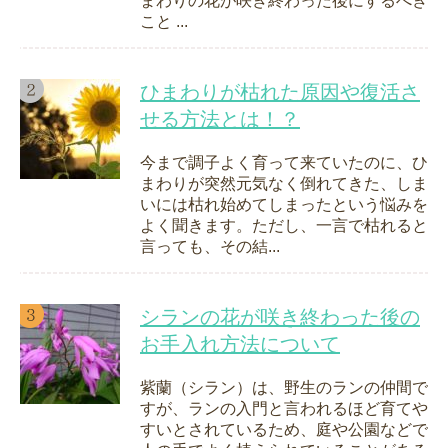
まわりの花が咲き終わった後にするべき
こと ...
ひまわりが枯れた原因や復活さ
せる方法とは！？
今まで調子よく育って来ていたのに、ひ
まわりが突然元気なく倒れてきた、しま
いには枯れ始めてしまったという悩みを
よく聞きます。ただし、一言で枯れると
言っても、その結...
シランの花が咲き終わった後の
お手入れ方法について
紫蘭（シラン）は、野生のランの仲間で
すが、ランの入門と言われるほど育てや
すいとされているため、庭や公園などで