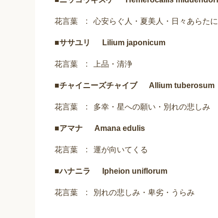
花言葉 : 心安らぐ人・夏美人・日々あらた
■
ササユリ Lilium japonicum
花言葉 : 上品・清浄
■
チャイニーズチャイブ Allium tuberosum
花言葉 : 多幸・星への願い・別れの悲しみ
■
アマナ Amana edulis
花言葉 : 運が向いてくる
■
ハナニラ Ipheion uniflorum
花言葉 : 別れの悲しみ・卑劣・うらみ