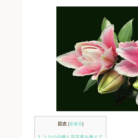
目次
[
非表示
]
1
ユリの品種と花言葉を教えて