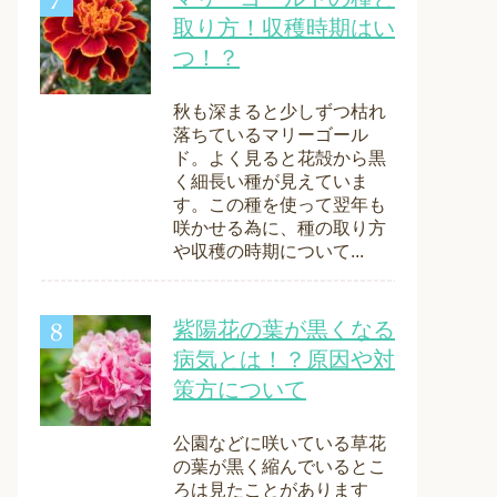
取り方！収穫時期はい
つ！？
秋も深まると少しずつ枯れ
落ちているマリーゴール
ド。よく見ると花殻から黒
く細長い種が見えていま
す。この種を使って翌年も
咲かせる為に、種の取り方
や収穫の時期について...
紫陽花の葉が黒くなる
病気とは！？原因や対
策方について
公園などに咲いている草花
の葉が黒く縮んでいるとこ
ろは見たことがあります