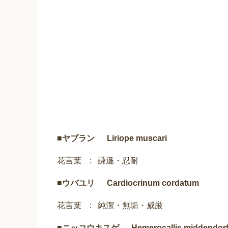
■
ヤブラン Liriope muscari
花言葉 : 謙遜・忍耐
■
ウバユリ Cardiocrinum cordatum
花言葉 : 純潔・無垢・威厳
■
ニッコウキスゲ Hemerocallis middendorff