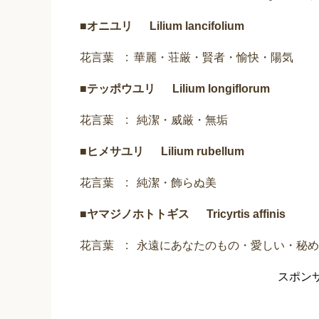
■
オニユリ Lilium lancifolium
花言葉 : 華麗・荘厳・賢者・愉快・陽気
■
テッポウユリ Lilium longiflorum
花言葉 : 純潔・威厳・無垢
■
ヒメサユリ Lilium rubellum
花言葉 : 純潔・飾らぬ美
■
ヤマジノホトトギス Tricyrtis affinis
花言葉 : 永遠にあなたのもの・愛しい・秘
スポン