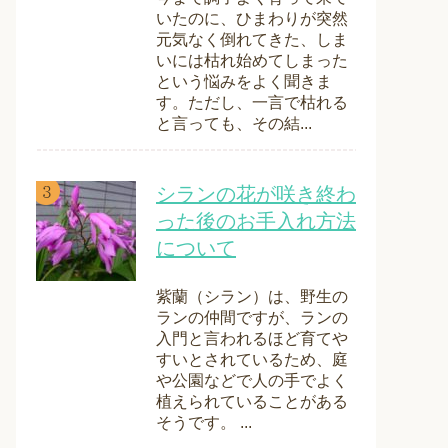
いたのに、ひまわりが突然
元気なく倒れてきた、しま
いには枯れ始めてしまった
という悩みをよく聞きま
す。ただし、一言で枯れる
と言っても、その結...
シランの花が咲き終わ
った後のお手入れ方法
について
紫蘭（シラン）は、野生の
ランの仲間ですが、ランの
入門と言われるほど育てや
すいとされているため、庭
や公園などで人の手でよく
植えられていることがある
そうです。 ...