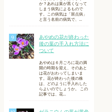
か？あれは葉が黒くなって
しまう病気によるもので
す。この病気は「斑点病」
と言う名前の病気で、...
あやめの花が終わった
後の葉の手入れ方法に
ついて
あやめは６月ごろに花の満
開の時期を迎え、そのあと
は花がおわってしまいま
す。花が終わった後の株
は、どのように手入れした
らよいのでしょうか。 この
記事では、花...
ゼラニウムの葉が黄色