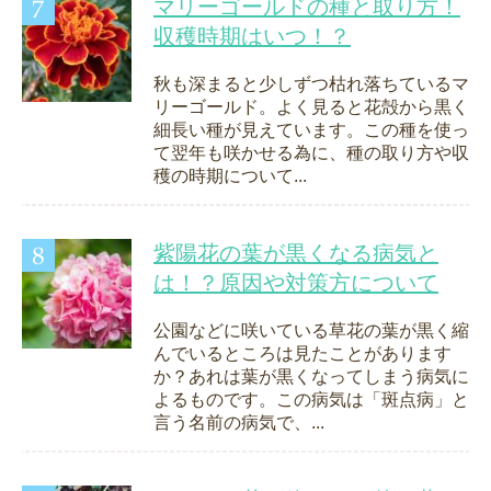
マリーゴールドの種と取り方！
収穫時期はいつ！？
秋も深まると少しずつ枯れ落ちているマ
リーゴールド。よく見ると花殻から黒く
細長い種が見えています。この種を使っ
て翌年も咲かせる為に、種の取り方や収
穫の時期について...
紫陽花の葉が黒くなる病気と
は！？原因や対策方について
公園などに咲いている草花の葉が黒く縮
んでいるところは見たことがあります
か？あれは葉が黒くなってしまう病気に
よるものです。この病気は「斑点病」と
言う名前の病気で、...