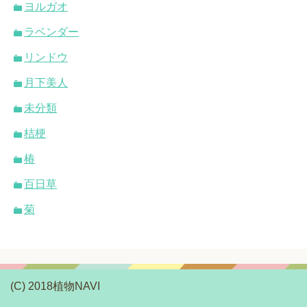
ヨルガオ
ラベンダー
リンドウ
月下美人
未分類
桔梗
椿
百日草
菊
(C) 2018植物NAVI