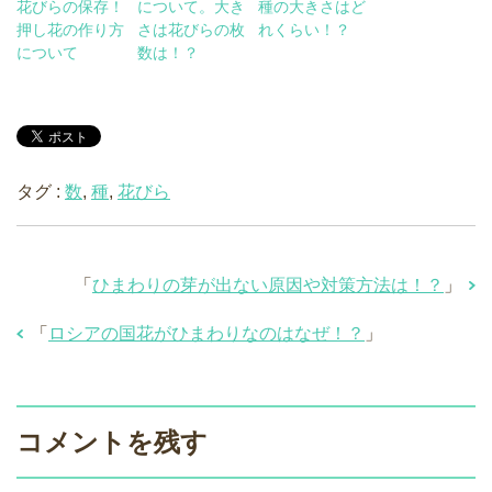
花びらの保存！
について。大き
種の大きさはど
押し花の作り方
さは花びらの枚
れくらい！？
について
数は！？
タグ :
数
,
種
,
花びら
「
ひまわりの芽が出ない原因や対策方法は！？
」
「
ロシアの国花がひまわりなのはなぜ！？
」
コメントを残す