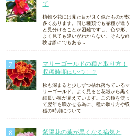
て
植物や花には見た目が良く似たものが数
多くあります。同じ種類でも品種が違う
と見分けることが困難ですし、色や形、
よく見ても違いがわからない。そんな経
験は誰にでもある...
マリーゴールドの種と取り方！
収穫時期はいつ！？
秋も深まると少しずつ枯れ落ちているマ
リーゴールド。よく見ると花殻から黒く
細長い種が見えています。この種を使っ
て翌年も咲かせる為に、種の取り方や収
穫の時期について...
紫陽花の葉が黒くなる病気と