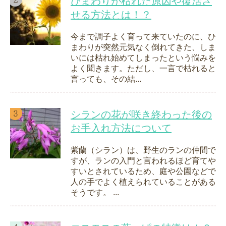
ひまわりが枯れた原因や復活さ
せる方法とは！？
今まで調子よく育って来ていたのに、ひ
まわりが突然元気なく倒れてきた、しま
いには枯れ始めてしまったという悩みを
よく聞きます。ただし、一言で枯れると
言っても、その結...
シランの花が咲き終わった後の
お手入れ方法について
紫蘭（シラン）は、野生のランの仲間で
すが、ランの入門と言われるほど育てや
すいとされているため、庭や公園などで
人の手でよく植えられていることがある
そうです。 ...