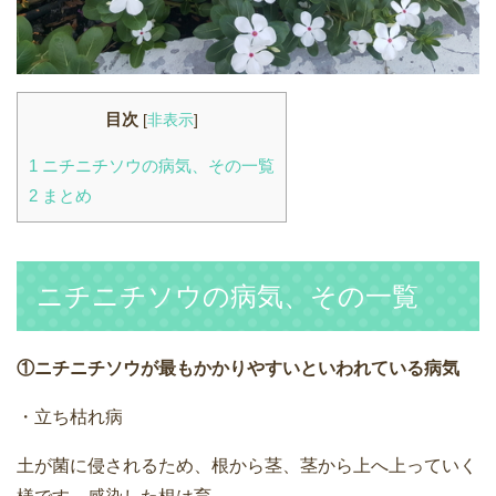
目次
[
非表示
]
1
ニチニチソウの病気、その一覧
2
まとめ
ニチニチソウの病気、その一覧
①ニチニチソウが最もかかりやすいといわれている病気
・立ち枯れ病
土が菌に侵されるため、根から茎、茎から上へ上っていく