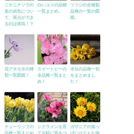
ニチニチソウの
白いユリの品種
ツツジの全種類
葉の病気につい
一覧まとめ。
品種の一覧の図
て。斑点ができ
鑑。
るのは病気！？
花アネモネの種
スイートピーの
水仙の品種一覧
類一覧図鑑！
全品種一覧まと
をまとめまし
め！
た！
チューリップの
シクラメンを育
ガザニアの葉っ
品種一覧まとめ
てる時に気をつ
ぱにはどんな病