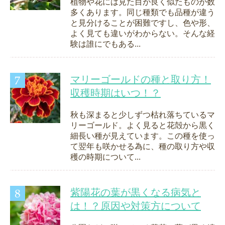
植物や花には見た目が良く似たものが数
多くあります。同じ種類でも品種が違う
と見分けることが困難ですし、色や形、
よく見ても違いがわからない。そんな経
験は誰にでもある...
マリーゴールドの種と取り方！
収穫時期はいつ！？
秋も深まると少しずつ枯れ落ちているマ
リーゴールド。よく見ると花殻から黒く
細長い種が見えています。この種を使っ
て翌年も咲かせる為に、種の取り方や収
穫の時期について...
紫陽花の葉が黒くなる病気と
は！？原因や対策方について