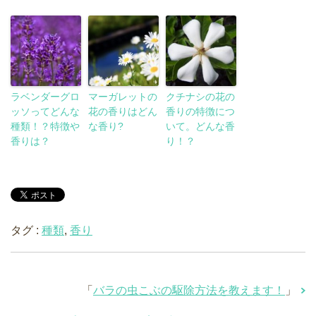
ラベンダーグロ
マーガレットの
クチナシの花の
ッソってどんな
花の香りはどん
香りの特徴につ
種類！？特徴や
な香り?
いて。どんな香
香りは？
り！？
タグ :
種類
,
香り
「
バラの虫こぶの駆除方法を教えます！
」