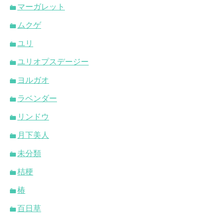
マーガレット
ムクゲ
ユリ
ユリオプスデージー
ヨルガオ
ラベンダー
リンドウ
月下美人
未分類
桔梗
椿
百日草