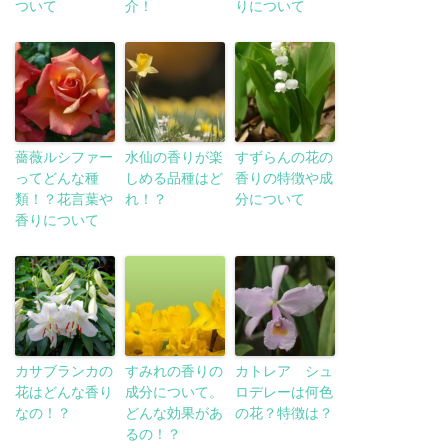
ついて
介！
りについて
薔薇ルシファー
水仙の香りが楽
すずらんの花の
ってどんな種
しめる品種はど
香りの特徴や成
類！？花言葉や
れ！？
分について
香りについて
カサブランカの
すみれの香りの
カトレア シュ
花はどんな香り
成分について。
ロデレーは何色
なの！？
どんな効果があ
の花？特徴は？
るの！？