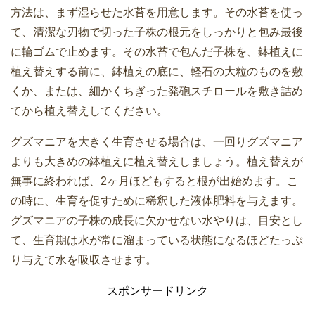
方法は、まず湿らせた水苔を用意します。その水苔を使っ
て、清潔な刃物で切った子株の根元をしっかりと包み最後
に輪ゴムで止めます。その水苔で包んだ子株を、鉢植えに
植え替えする前に、鉢植えの底に、軽石の大粒のものを敷
くか、または、細かくちぎった発砲スチロールを敷き詰め
てから植え替えしてください。
グズマニアを大きく生育させる場合は、一回りグズマニア
よりも大きめの鉢植えに植え替えしましょう。植え替えが
無事に終われば、2ヶ月ほどもすると根が出始めます。こ
の時に、生育を促すために稀釈した液体肥料を与えます。
グズマニアの子株の成長に欠かせない水やりは、目安とし
て、生育期は水が常に溜まっている状態になるほどたっぷ
り与えて水を吸収させます。
スポンサードリンク