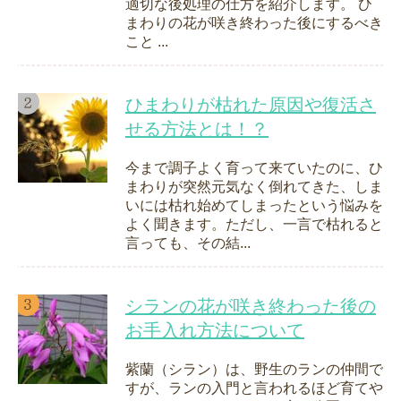
適切な後処理の仕方を紹介します。 ひ
まわりの花が咲き終わった後にするべき
こと ...
ひまわりが枯れた原因や復活さ
せる方法とは！？
今まで調子よく育って来ていたのに、ひ
まわりが突然元気なく倒れてきた、しま
いには枯れ始めてしまったという悩みを
よく聞きます。ただし、一言で枯れると
言っても、その結...
シランの花が咲き終わった後の
お手入れ方法について
紫蘭（シラン）は、野生のランの仲間で
すが、ランの入門と言われるほど育てや