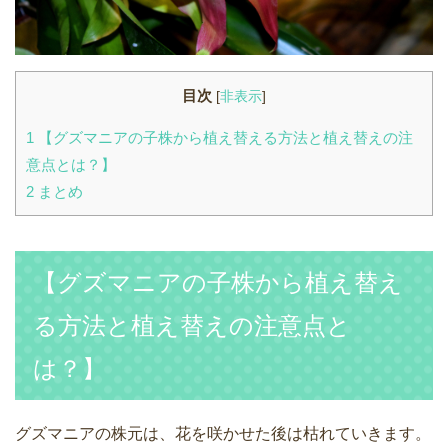
目次
[
非表示
]
1
【グズマニアの子株から植え替える方法と植え替えの注
意点とは？】
2
まとめ
【グズマニアの子株から植え替え
る方法と植え替えの注意点と
は？】
グズマニアの株元は、花を咲かせた後は枯れていきます。