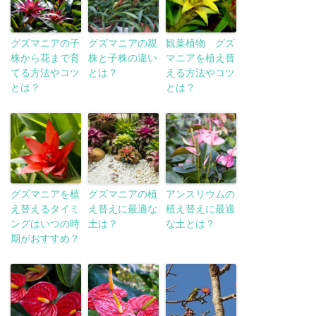
グズマニアの子
グズマニアの親
観葉植物 グズ
株から花まで育
株と子株の違い
マニアを植え替
てる方法やコツ
とは？
える方法やコツ
とは？
とは？
グズマニアを植
グズマニアの植
アンスリウムの
え替えるタイミ
え替えに最適な
植え替えに最適
ングはいつの時
土は？
な土とは？
期がおすすめ？