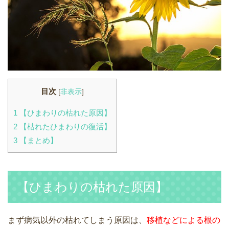
目次
[
非表示
]
1
【ひまわりの枯れた原因】
2
【枯れたひまわりの復活】
3
【まとめ】
【ひまわりの枯れた原因】
まず病気以外の枯れてしまう原因は、
移植などによる根の