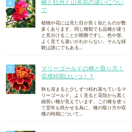
椿と牡丹と山茶花の違いについ
て
植物や花には見た目が良く似たものが数
多くあります。同じ種類でも品種が違う
と見分けることが困難ですし、色や形、
よく見ても違いがわからない。そんな経
験は誰にでもある...
マリーゴールドの種と取り方！
収穫時期はいつ！？
秋も深まると少しずつ枯れ落ちているマ
リーゴールド。よく見ると花殻から黒く
細長い種が見えています。この種を使っ
て翌年も咲かせる為に、種の取り方や収
穫の時期について...