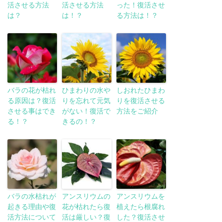
活させる方法
活させる方法
った！復活させ
は？
は！？
る方法は！？
バラの花が枯れ
ひまわりの水や
しおれたひまわ
る原因は？復活
りを忘れて元気
りを復活させる
させる事はでき
がない！復活で
方法をご紹介
る！？
きるの！？
バラの水枯れが
アンスリウムの
アンスリウムを
起きる理由や復
花が枯れたら復
植えたら根腐れ
活方法について
活は厳しい？復
した？復活させ