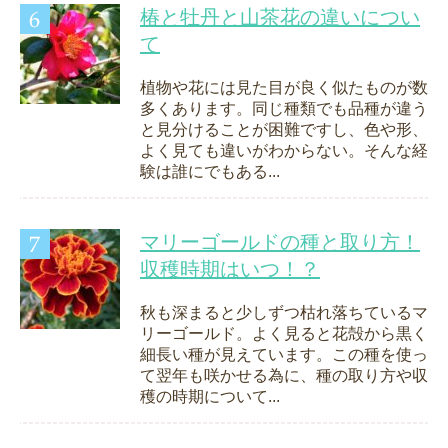
椿と牡丹と山茶花の違いについ
て
植物や花には見た目が良く似たものが数
多くあります。同じ種類でも品種が違う
と見分けることが困難ですし、色や形、
よく見ても違いがわからない。そんな経
験は誰にでもある...
マリーゴールドの種と取り方！
収穫時期はいつ！？
秋も深まると少しずつ枯れ落ちているマ
リーゴールド。よく見ると花殻から黒く
細長い種が見えています。この種を使っ
て翌年も咲かせる為に、種の取り方や収
穫の時期について...