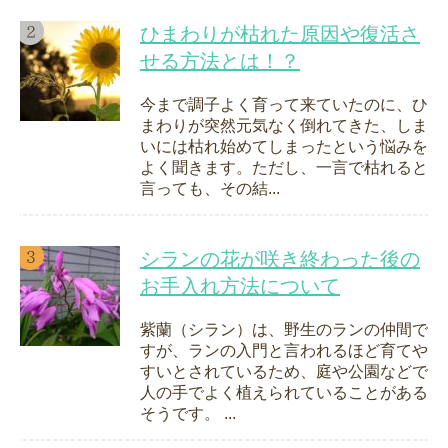
ひまわりが枯れた原因や復活さ
せる方法とは！？
今まで調子よく育って来ていたのに、ひ
まわりが突然元気なく倒れてきた、しま
いには枯れ始めてしまったという悩みを
よく聞きます。ただし、一言で枯れると
言っても、その結...
シランの花が咲き終わった後の
お手入れ方法について
紫蘭（シラン）は、野生のランの仲間で
すが、ランの入門と言われるほど育てや
すいとされているため、庭や公園などで
人の手でよく植えられていることがある
そうです。 ...