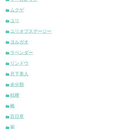
ムクゲ
ユリ
ユリオプスデージー
ヨルガオ
ラベンダー
リンドウ
月下美人
未分類
桔梗
椿
百日草
菊