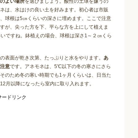
のよい場所
を選びましょう。酸性の土壌を嫌うの
ネは、水はけの良い土を好みます。初心者は市販
、球根は5㎝くらいの深さに埋めます。ここで注意
すが、尖った方を下、平らな方を上にして植えま
いいですね。鉢植えの場合、球根は深さ1～２㎝くら
の表面が乾き次第、たっぷりと水をやります。
あ
注意
です。アネモネは、5℃以下の冬の寒さにさら
そのため冬の寒い時期でも1ヶ月くらいは、日当た
12月以降になったら室内に取り入れます。
サードリンク