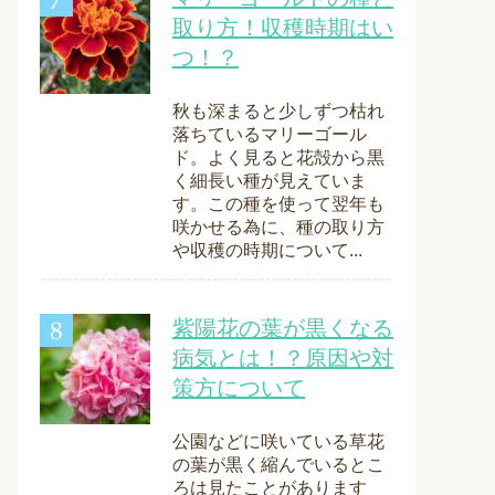
取り方！収穫時期はい
つ！？
秋も深まると少しずつ枯れ
落ちているマリーゴール
ド。よく見ると花殻から黒
く細長い種が見えていま
す。この種を使って翌年も
咲かせる為に、種の取り方
や収穫の時期について...
紫陽花の葉が黒くなる
病気とは！？原因や対
策方について
公園などに咲いている草花
の葉が黒く縮んでいるとこ
ろは見たことがあります