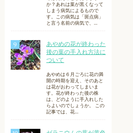
か？あれは葉が黒くなって
しまう病気によるもので
す。この病気は「斑点病」
と言う名前の病気で、...
あやめの花が終わった
後の葉の手入れ方法に
ついて
あやめは６月ごろに花の満
開の時期を迎え、そのあと
は花がおわってしまいま
す。花が終わった後の株
は、どのように手入れした
らよいのでしょうか。 この
記事では、花...
ゼラニウムの葉が黄色