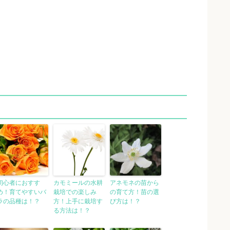
初心者におすす
カモミールの水耕
アネモネの苗から
め！育てやすいバ
栽培での楽しみ
の育て方！苗の選
ラの品種は！？
方！上手に栽培す
び方は！？
る方法は！？