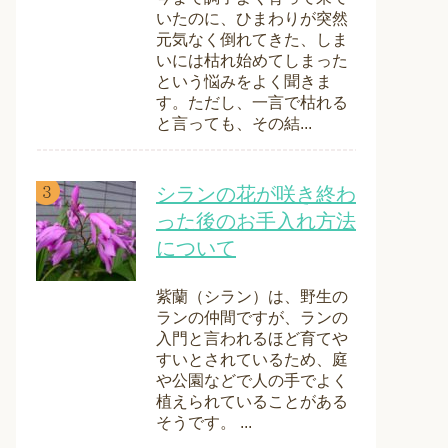
いたのに、ひまわりが突然
元気なく倒れてきた、しま
いには枯れ始めてしまった
という悩みをよく聞きま
す。ただし、一言で枯れる
と言っても、その結...
シランの花が咲き終わ
った後のお手入れ方法
について
紫蘭（シラン）は、野生の
ランの仲間ですが、ランの
入門と言われるほど育てや
すいとされているため、庭
や公園などで人の手でよく
植えられていることがある
そうです。 ...