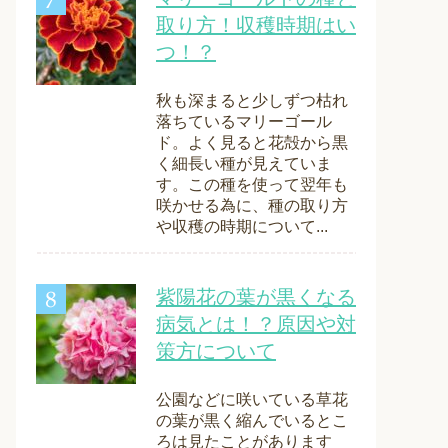
取り方！収穫時期はい
つ！？
秋も深まると少しずつ枯れ
落ちているマリーゴール
ド。よく見ると花殻から黒
く細長い種が見えていま
す。この種を使って翌年も
咲かせる為に、種の取り方
や収穫の時期について...
紫陽花の葉が黒くなる
病気とは！？原因や対
策方について
公園などに咲いている草花
の葉が黒く縮んでいるとこ
ろは見たことがあります