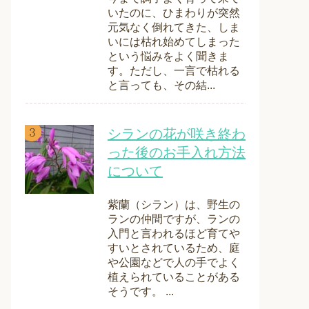
いたのに、ひまわりが突然
元気なく倒れてきた、しま
いには枯れ始めてしまった
という悩みをよく聞きま
す。ただし、一言で枯れる
と言っても、その結...
シランの花が咲き終わ
った後のお手入れ方法
について
紫蘭（シラン）は、野生の
ランの仲間ですが、ランの
入門と言われるほど育てや
すいとされているため、庭
や公園などで人の手でよく
植えられていることがある
そうです。 ...