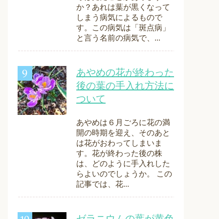
か？あれは葉が黒くなって
しまう病気によるもので
す。この病気は「斑点病」
と言う名前の病気で、...
あやめの花が終わった
後の葉の手入れ方法に
ついて
あやめは６月ごろに花の満
開の時期を迎え、そのあと
は花がおわってしまいま
す。花が終わった後の株
は、どのように手入れした
らよいのでしょうか。 この
記事では、花...
ゼラニウムの葉が黄色