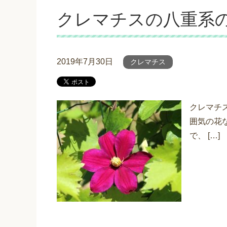
クレマチスの八重系
2019年7月30日
クレマチス
クレマチ
囲気の花
で、 […]