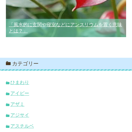
「風水的に玄関や寝室などにアンスリウムを置く意味
とは？」
カテゴリー
ひまわり
アイビー
アザミ
アジサイ
アスチルベ