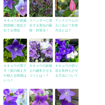
キキョウが絶滅
ラベンダーに発
アンスリウムの
危惧種に指定さ
生する害虫の駆
土に虫が？対策
れてる理由
除・対策法！
方法とは？
キキョウの育て
キキョウの鉢植
キキョウの切り
方！苗の植え方
えの越冬させる
花を長持ちさせ
や植える時期は
コツとは！？
る方法について
いつ？