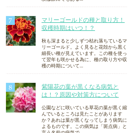
マリーゴールドの種と取り方！
収穫時期はいつ！？
秋も深まると少しずつ枯れ落ちているマ
リーゴールド。よく見ると花殻から黒く
細長い種が見えています。この種を使っ
て翌年も咲かせる為に、種の取り方や収
穫の時期について...
紫陽花の葉が黒くなる病気と
は！？原因や対策方について
公園などに咲いている草花の葉が黒く縮
んでいるところは見たことがあります
か？あれは葉が黒くなってしまう病気に
よるものです。この病気は「斑点病」と
言う名前の病気で、...