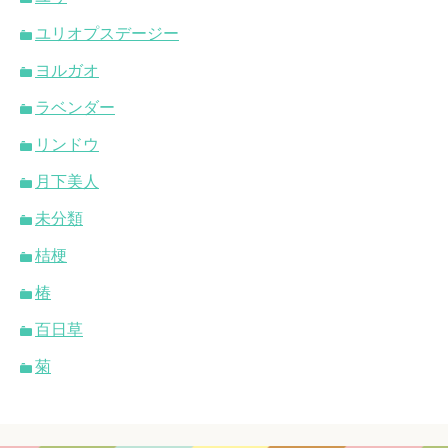
ユリオプスデージー
ヨルガオ
ラベンダー
リンドウ
月下美人
未分類
桔梗
椿
百日草
菊