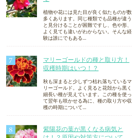
植物や花には見た目が良く似たものが数
多くあります。同じ種類でも品種が違う
と見分けることが困難ですし、色や形、
よく見ても違いがわからない。そんな経
験は誰にでもある...
マリーゴールドの種と取り方！
収穫時期はいつ！？
秋も深まると少しずつ枯れ落ちているマ
リーゴールド。よく見ると花殻から黒く
細長い種が見えています。この種を使っ
て翌年も咲かせる為に、種の取り方や収
穫の時期について...
紫陽花の葉が黒くなる病気と
は！？原因や対策方について