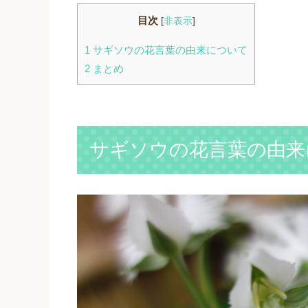
目次
[
非表示
]
1
サギソウの花言葉の由来について
2
まとめ
サギソウの花言葉の由来