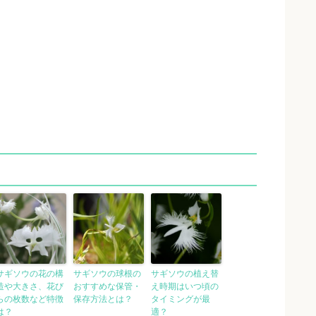
サギソウの花の構
サギソウの球根の
サギソウの植え替
造や大きさ、花び
おすすめな保管・
え時期はいつ頃の
らの枚数など特徴
保存方法とは？
タイミングが最
は？
適？