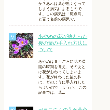
か？あれは葉が黒くなって
しまう病気によるもので
す。この病気は「斑点病」
と言う名前の病気で、...
あやめの花が終わった
後の葉の手入れ方法に
ついて
あやめは６月ごろに花の満
開の時期を迎え、そのあと
は花がおわってしまいま
す。花が終わった後の株
は、どのように手入れした
らよいのでしょうか。 この
記事では、花...
ゼラニウムの葉が黄色