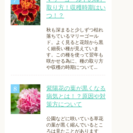
取り方！収穫時期はい
つ！？
秋も深まると少しずつ枯れ
落ちているマリーゴール
ド。よく見ると花殻から黒
く細長い種が見えていま
す。この種を使って翌年も
咲かせる為に、種の取り方
や収穫の時期について...
紫陽花の葉が黒くなる
病気とは！？原因や対
策方について
公園などに咲いている草花
の葉が黒く縮んでいるとこ
ろは見たことがあります