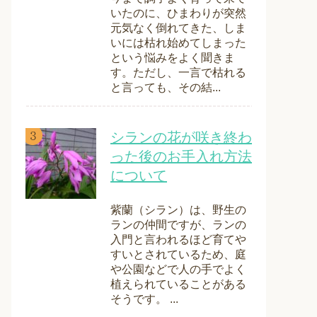
いたのに、ひまわりが突然
元気なく倒れてきた、しま
いには枯れ始めてしまった
という悩みをよく聞きま
す。ただし、一言で枯れる
と言っても、その結...
シランの花が咲き終わ
った後のお手入れ方法
について
紫蘭（シラン）は、野生の
ランの仲間ですが、ランの
入門と言われるほど育てや
すいとされているため、庭
や公園などで人の手でよく
植えられていることがある
そうです。 ...