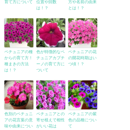
育て方について
位置や回数
方や名前の由来
は！？
とは！？
ペチュニアの種
色が特徴的なペ
ペチュニアの花
からの育て方！
チュニアカプチ
の開花時期はい
種まきの方法
ーノの育て方に
つ頃！？
は！？
ついて
色別のペチュニ
ペチュニアとの
ペチュニアの紫
アの花言葉の意
寄せ植えで相性
色の品種につい
味や由来につい
がいい花は
て