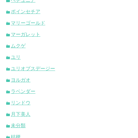
ペチュニア
ポインセチア
マリーゴールド
マーガレット
ムクゲ
ユリ
ユリオプスデージー
ヨルガオ
ラベンダー
リンドウ
月下美人
未分類
桔梗