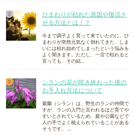
ひまわりが枯れた原因や復活さ
せる方法とは！？
今まで調子よく育って来ていたのに、ひ
まわりが突然元気なく倒れてきた、しま
いには枯れ始めてしまったという悩みを
よく聞きます。ただし、一言で枯れると
言っても、その結...
シランの花が咲き終わった後の
お手入れ方法について
紫蘭（シラン）は、野生のランの仲間で
すが、ランの入門と言われるほど育てや
すいとされているため、庭や公園などで
人の手でよく植えられていることがある
そうです。 ...