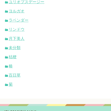
ユリオプスデージー
ヨルガオ
ラベンダー
リンドウ
月下美人
未分類
桔梗
椿
百日草
菊