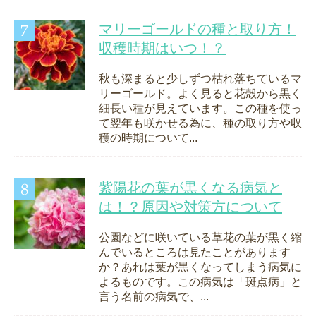
マリーゴールドの種と取り方！
収穫時期はいつ！？
秋も深まると少しずつ枯れ落ちているマ
リーゴールド。よく見ると花殻から黒く
細長い種が見えています。この種を使っ
て翌年も咲かせる為に、種の取り方や収
穫の時期について...
紫陽花の葉が黒くなる病気と
は！？原因や対策方について
公園などに咲いている草花の葉が黒く縮
んでいるところは見たことがあります
か？あれは葉が黒くなってしまう病気に
よるものです。この病気は「斑点病」と
言う名前の病気で、...