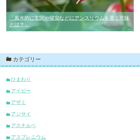
「風水的に玄関や寝室などにアンスリウムを置く意味
とは？」
カテゴリー
ひまわり
アイビー
アザミ
アジサイ
アスチルベ
アスプレニウム