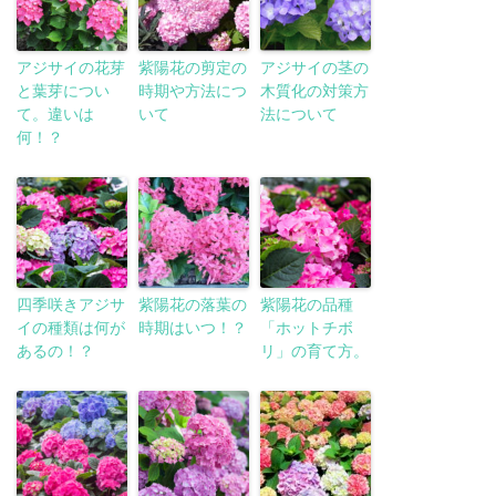
アジサイの花芽
紫陽花の剪定の
アジサイの茎の
と葉芽につい
時期や方法につ
木質化の対策方
て。違いは
いて
法について
何！？
四季咲きアジサ
紫陽花の落葉の
紫陽花の品種
イの種類は何が
時期はいつ！？
「ホットチボ
あるの！？
リ」の育て方。