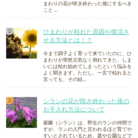
まわりの花が咲き終わった後にするべき
こと ...
ひまわりが枯れた原因や復活さ
せる方法とは！？
今まで調子よく育って来ていたのに、ひ
まわりが突然元気なく倒れてきた、しま
いには枯れ始めてしまったという悩みを
よく聞きます。ただし、一言で枯れると
言っても、その結...
シランの花が咲き終わった後の
お手入れ方法について
紫蘭（シラン）は、野生のランの仲間で
すが、ランの入門と言われるほど育てや
すいとされているため、庭や公園などで