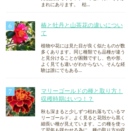
まれにあります。 枯...
椿と牡丹と山茶花の違いについ
て
植物や花には見た目が良く似たものが数
多くあります。同じ種類でも品種が違う
と見分けることが困難ですし、色や形、
よく見ても違いがわからない。そんな経
験は誰にでもある...
マリーゴールドの種と取り方！
収穫時期はいつ！？
秋も深まると少しずつ枯れ落ちているマ
リーゴールド。よく見ると花殻から黒く
細長い種が見えています。この種を使っ
て翌年も咲かせる為に、種の取り方や収