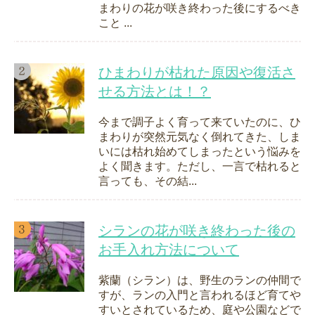
まわりの花が咲き終わった後にするべき
こと ...
ひまわりが枯れた原因や復活さ
せる方法とは！？
今まで調子よく育って来ていたのに、ひ
まわりが突然元気なく倒れてきた、しま
いには枯れ始めてしまったという悩みを
よく聞きます。ただし、一言で枯れると
言っても、その結...
シランの花が咲き終わった後の
お手入れ方法について
紫蘭（シラン）は、野生のランの仲間で
すが、ランの入門と言われるほど育てや
すいとされているため、庭や公園などで