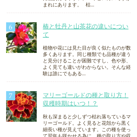
まれにあります。 枯...
椿と牡丹と山茶花の違いについ
て
植物や花には見た目が良く似たものが数
多くあります。同じ種類でも品種が違う
と見分けることが困難ですし、色や形、
よく見ても違いがわからない。そんな経
験は誰にでもある...
マリーゴールドの種と取り方！
収穫時期はいつ！？
秋も深まると少しずつ枯れ落ちているマ
リーゴールド。よく見ると花殻から黒く
細長い種が見えています。この種を使っ
て翌年も咲かせる為に、種の取り方や収