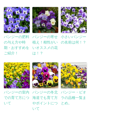
パンジーの肥料
パンジーの寄せ
小さいパンジー
の与え方や時
植え！相性がい
の名前は何！？
期・おすすめを
いオススメの花
ご紹介！
は！？
パンジーの室内
パンジーの冬北
パンジー・ビオ
での育て方につ
海道でも育て方
ラの品種一覧ま
いて
やポイントにつ
とめ。
いて