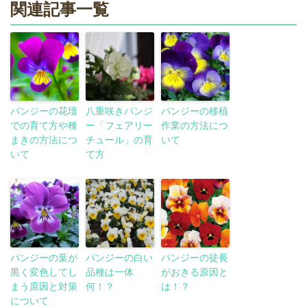
関連記事一覧
パンジーの花壇
八重咲きパンジ
パンジーの移植
での育て方や種
ー「フェアリー
作業の方法につ
まきの方法につ
チュール」の育
いて
いて
て方
パンジーの葉が
パンジーの白い
パンジーの徒長
黒く変色してし
品種は一体
がおきる原因と
まう原因と対策
何！？
は！？
について