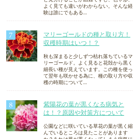
よく見ても違いがわからない。そんな経
験は誰にでもある...
マリーゴールドの種と取り方！
収穫時期はいつ！？
秋も深まると少しずつ枯れ落ちているマ
リーゴールド。よく見ると花殻から黒く
細長い種が見えています。この種を使っ
て翌年も咲かせる為に、種の取り方や収
穫の時期について...
紫陽花の葉が黒くなる病気と
は！？原因や対策方について
公園などに咲いている草花の葉が黒く縮
んでいるところは見たことがあります