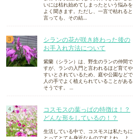
いには枯れ始めてしまったという悩みを
よく聞きます。ただし、一言で枯れると
言っても、その結...
シランの花が咲き終わった後の
お手入れ方法について
紫蘭（シラン）は、野生のランの仲間で
すが、ランの入門と言われるほど育てや
すいとされているため、庭や公園などで
人の手でよく植えられていることがある
そうです。 ...
コスモスの葉っぱの特徴は！？
どんな形をしているの！？
生活している中で、コスモスは私たちに
とってとても身近なものですよね。 よ