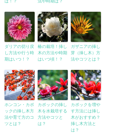
は！？
法や時期は？
ダリアの切り戻
椿の栽培！挿し
ガザニアの挿し
し方法や行う時
木の方法や時期
芽（挿し木）方
期はいつ！？
はいつ頃！？
法やコツとは？
ホンコン・カポ
カポックの挿し
カポックを増や
ックの挿し木方
木を水栽培する
す方法には挿し
法や育て方のコ
方法やコツと
木がおすすめ？
ツとは？
は？
挿し木方法と
は？