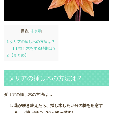
目次
[
非表示
]
1
ダリアの挿し木の方法は？
1.1
挿し木をする時期は？
2
【まとめ】
ダリアの挿し木の方法は？
ダリアの挿し木の方法は…
花が咲き終えたら、挿し木したい分の株を用意す
る。（地上部には30～50㎝残す）