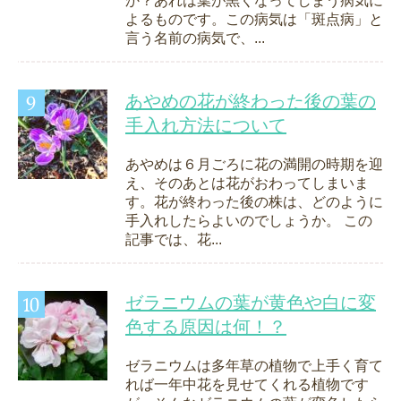
か？あれは葉が黒くなってしまう病気に
よるものです。この病気は「斑点病」と
言う名前の病気で、...
あやめの花が終わった後の葉の
手入れ方法について
あやめは６月ごろに花の満開の時期を迎
え、そのあとは花がおわってしまいま
す。花が終わった後の株は、どのように
手入れしたらよいのでしょうか。 この
記事では、花...
ゼラニウムの葉が黄色や白に変
色する原因は何！？
ゼラニウムは多年草の植物で上手く育て
れば一年中花を見せてくれる植物です