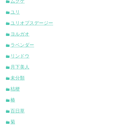
ムクゲ
ユリ
ユリオプスデージー
ヨルガオ
ラベンダー
リンドウ
月下美人
未分類
桔梗
椿
百日草
菊