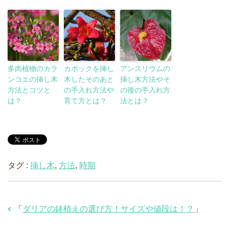
多肉植物のカラ
カポックを挿し
アンスリウムの
ンコエの挿し木
木したそのあと
挿し木方法やそ
方法とコツと
の手入れ方法や
の後の手入れ方
は？
育て方とは？
法とは？
タグ :
挿し木
,
方法
,
時期
「
ダリアの鉢植えの選び方！サイズや値段は！？
」