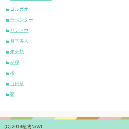
ヨルガオ
ラベンダー
リンドウ
月下美人
未分類
桔梗
椿
百日草
菊
(C) 2018植物NAVI