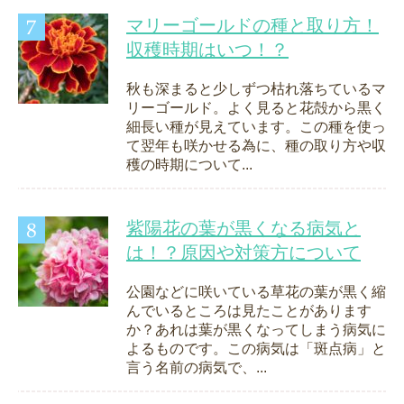
マリーゴールドの種と取り方！
収穫時期はいつ！？
秋も深まると少しずつ枯れ落ちているマ
リーゴールド。よく見ると花殻から黒く
細長い種が見えています。この種を使っ
て翌年も咲かせる為に、種の取り方や収
穫の時期について...
紫陽花の葉が黒くなる病気と
は！？原因や対策方について
公園などに咲いている草花の葉が黒く縮
んでいるところは見たことがあります
か？あれは葉が黒くなってしまう病気に
よるものです。この病気は「斑点病」と
言う名前の病気で、...