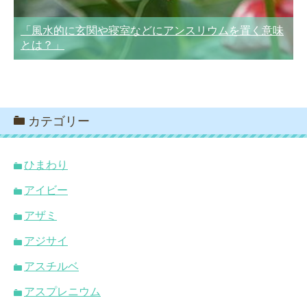
「風水的に玄関や寝室などにアンスリウムを置く意味
とは？」
カテゴリー
ひまわり
アイビー
アザミ
アジサイ
アスチルベ
アスプレニウム