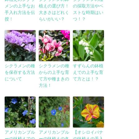
メンの上手なお
植えの選び方！
の採取方法やベ
手入れ方法を伝
大きさはどれく
ストな時期はい
授！
らいがいい？
つ！？
シクラメンの種
シクラメンの種
すずらんの鉢植
を保存する方法
からの上手な育
えでの上手な育
について
て方や種まきの
て方とは！？
方法！
アメリカンブル
アメリカンブル
【オシロイバナ
ーの鉢植えでの
ーの鉢植えの冬
の鉢植えの手入