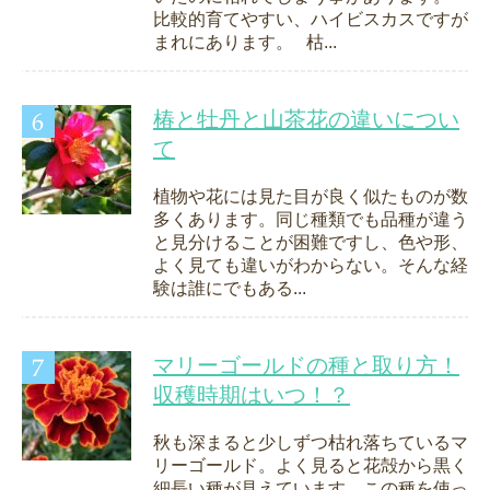
比較的育てやすい、ハイビスカスですが
まれにあります。 枯...
椿と牡丹と山茶花の違いについ
て
植物や花には見た目が良く似たものが数
多くあります。同じ種類でも品種が違う
と見分けることが困難ですし、色や形、
よく見ても違いがわからない。そんな経
験は誰にでもある...
マリーゴールドの種と取り方！
収穫時期はいつ！？
秋も深まると少しずつ枯れ落ちているマ
リーゴールド。よく見ると花殻から黒く
細長い種が見えています。この種を使っ