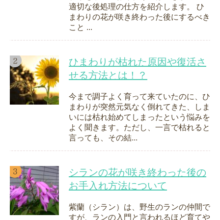
適切な後処理の仕方を紹介します。 ひ
まわりの花が咲き終わった後にするべき
こと ...
ひまわりが枯れた原因や復活さ
せる方法とは！？
今まで調子よく育って来ていたのに、ひ
まわりが突然元気なく倒れてきた、しま
いには枯れ始めてしまったという悩みを
よく聞きます。ただし、一言で枯れると
言っても、その結...
シランの花が咲き終わった後の
お手入れ方法について
紫蘭（シラン）は、野生のランの仲間で
すが、ランの入門と言われるほど育てや