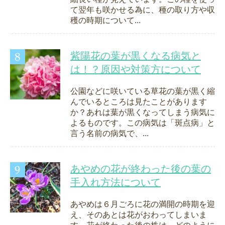
て翌年も咲かせる為に、種の取り方や収
穫の時期について...
紫陽花の葉が黒くなる病気と
は！？原因や対策方について
公園などに咲いている草花の葉が黒く縮
んでいるところは見たことがあります
か？あれは葉が黒くなってしまう病気に
よるものです。この病気は「斑点病」と
言う名前の病気で、...
あやめの花が終わった後の葉の
手入れ方法について
あやめは６月ごろに花の満開の時期を迎
え、そのあとは花がおわってしまいま