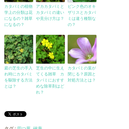
カタバミの植物
アカカタバミと
ピンク色のオキ
学上の分類は花
カタバミの違い
ザリスとカタバ
になるの？雑草
や見分け方は？
ミは違う種類な
になるの？
の？
庭の芝生の手入
芝生の中に生え
カタバミの葉が
れ時にカタバミ
てくる雑草 カ
閉じる？原因と
を駆除する方法
タバミにおすす
対処方法とは？
とは？
めな除草剤はど
れ？
タグ :
四つ葉
,
確率