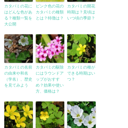
カタバミの花に
ピンク色の花の
カタバミの開花
はどんな色があ
カタバミの種類
時期は？見頃は
る？種類一覧を
とは？特徴は？
いつ頃の季節？
大公開
カタバミの名前
カタバミの駆除
カタバミの種が
の由来や和名
にはラウンドア
できる時期はい
（学名）、歴史
ップがおすす
つ？
を見てみよう
め？効果や使い
方、価格は？