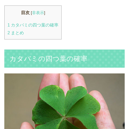
目次
[
非表示
]
1
カタバミの四つ葉の確率
2
まとめ
カタバミの四つ葉の確率