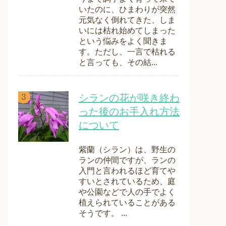
いたのに、ひまわりが突然
元気なく倒れてきた、しま
いには枯れ始めてしまった
という悩みをよく聞きま
す。ただし、一言で枯れる
と言っても、その結...
シランの花が咲き終わ
った後のお手入れ方法
について
紫蘭（シラン）は、野生の
ランの仲間ですが、ランの
入門と言われるほど育てや
すいとされているため、庭
や公園などで人の手でよく
植えられていることがある
そうです。 ...