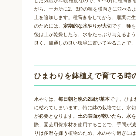
した気温が25度程度なので、4～6月に種蒔き
がら、一カ所に2、3粒の種を横向きに並べる
土を追加します。種蒔きをしてから、順調に生
のためには、
定期的な水やりが大切
です。種を
後は土が乾燥したら、水をたっぷり与えるよう
良く、風通しの良い環境に置いてやることで、
ひまわりを鉢植えで育てる時
水やりは、
毎日朝と晩の2回が基本
です。ひま
に枯れてしまいます。特に鉢の栽培では、水切
が必要となります。
土の表面が乾いたら、水を
際、園芸用保水材を使用することで、手間が減
りは多湿を嫌う植物のため、水のやり過ぎには