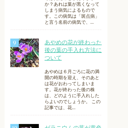
か？あれは葉が黒くなって
しまう病気によるもので
す。この病気は「斑点病」
と言う名前の病気で、...
あやめの花が終わった
後の葉の手入れ方法に
ついて
あやめは６月ごろに花の満
開の時期を迎え、そのあと
は花がおわってしまいま
す。花が終わった後の株
は、どのように手入れした
らよいのでしょうか。 この
記事では、花...
ゼラニウムの葉が黄色