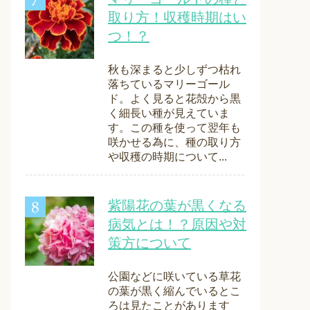
取り方！収穫時期はい
つ！？
秋も深まると少しずつ枯れ
落ちているマリーゴール
ド。よく見ると花殻から黒
く細長い種が見えていま
す。この種を使って翌年も
咲かせる為に、種の取り方
や収穫の時期について...
紫陽花の葉が黒くなる
病気とは！？原因や対
策方について
公園などに咲いている草花
の葉が黒く縮んでいるとこ
ろは見たことがあります