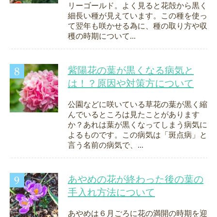
リーゴールド。よく見ると花殻から黒く
細長い種が見えています。この種を使っ
て翌年も咲かせる為に、種の取り方や収
穫の時期について...
紫陽花の葉が黒くなる病気と
は！？原因や対策方について
公園などに咲いている草花の葉が黒く縮
んでいるところは見たことがあります
か？あれは葉が黒くなってしまう病気に
よるものです。この病気は「斑点病」と
言う名前の病気で、...
あやめの花が終わった後の葉の
手入れ方法について
あやめは６月ごろに花の満開の時期を迎