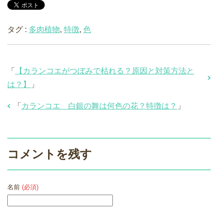
タグ :
多肉植物
,
特徴
,
色
「
【カランコエがつぼみで枯れる？原因と対策方法と
は？】
」
「
カランコエ 白銀の舞は何色の花？特徴は？
」
コメントを残す
名前
(必須)