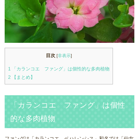
目次
[
非表示
]
1
「カランコエ ファング」は個性的な多肉植物
2
【まとめ】
「カランコエ ファング」は個性
的な多肉植物
ファングは「カランコエ ベハレンシス」和名では「仙女