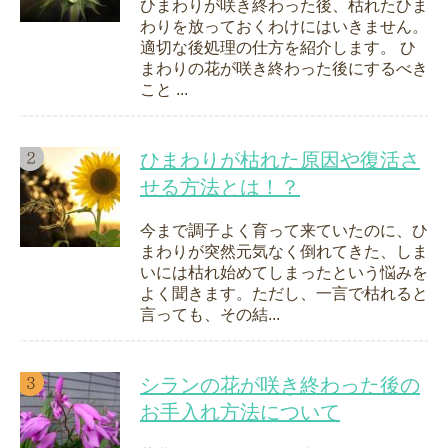
ひまわりが咲き終わった後、枯れたひま
わりを放っておくわけにはいきません。
適切な後処理の仕方を紹介します。 ひ
まわりの花が咲き終わった後にするべき
こと ...
ひまわりが枯れた原因や復活さ
せる方法とは！？
今まで調子よく育って来ていたのに、ひ
まわりが突然元気なく倒れてきた、しま
いには枯れ始めてしまったという悩みを
よく聞きます。ただし、一言で枯れると
言っても、その結...
シランの花が咲き終わった後の
お手入れ方法について