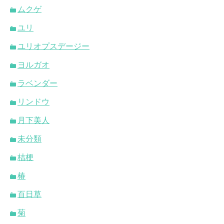
ムクゲ
ユリ
ユリオプスデージー
ヨルガオ
ラベンダー
リンドウ
月下美人
未分類
桔梗
椿
百日草
菊