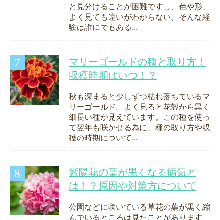
と見分けることが困難ですし、色や形、
よく見ても違いがわからない。そんな経
験は誰にでもある...
マリーゴールドの種と取り方！
収穫時期はいつ！？
秋も深まると少しずつ枯れ落ちているマ
リーゴールド。よく見ると花殻から黒く
細長い種が見えています。この種を使っ
て翌年も咲かせる為に、種の取り方や収
穫の時期について...
紫陽花の葉が黒くなる病気と
は！？原因や対策方について
公園などに咲いている草花の葉が黒く縮
んでいるところは見たことがあります