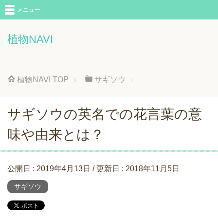
メニュー
植物NAVI
植物NAVI
TOP
サギソウ
サギソウの英名での花言葉の意
味や由来とは？
公開日 :
2019年4月13日
/ 更新日 :
2018年11月5日
サギソウ