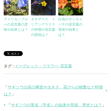
アメリカンブル
オキザリス ト
白色のオシロイ
ーの花言葉の意
リアングラリス
バナの花言葉の
味や由来とは？
の特徴や花言葉
意味や由来と
の意味は？
は？
タグ :
イーグレット・フラワー
,
花言葉
「
サギソウの花の構造や大きさ、花びらの枚数など特徴
は？
」
「
サギソウの英名（学名）の由来や意味、歴史とは？
」