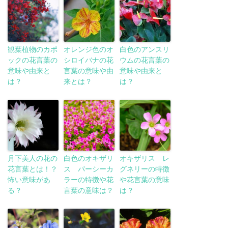
観葉植物のカポ
オレンジ色のオ
白色のアンスリ
ックの花言葉の
シロイバナの花
ウムの花言葉の
意味や由来と
言葉の意味や由
意味や由来と
は？
来とは？
は？
月下美人の花の
白色のオキザリ
オキザリス レ
花言葉とは！？
ス パーシーカ
グネリーの特徴
怖い意味があ
ラーの特徴や花
や花言葉の意味
る？
言葉の意味は？
は？