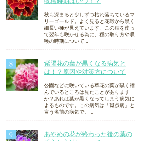
収穫時期はいつ！？
秋も深まると少しずつ枯れ落ちているマ
リーゴールド。よく見ると花殻から黒く
細長い種が見えています。この種を使っ
て翌年も咲かせる為に、種の取り方や収
穫の時期について...
紫陽花の葉が黒くなる病気と
は！？原因や対策方について
公園などに咲いている草花の葉が黒く縮
んでいるところは見たことがあります
か？あれは葉が黒くなってしまう病気に
よるものです。この病気は「斑点病」と
言う名前の病気で、...
あやめの花が終わった後の葉の