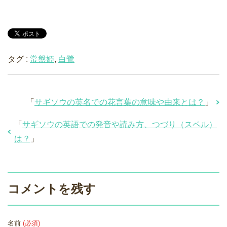
タグ :
常盤姫
,
白鷺
「
サギソウの英名での花言葉の意味や由来とは？
」
「
サギソウの英語での発音や読み方、つづり（スペル）
は？
」
コメントを残す
名前
(必須)