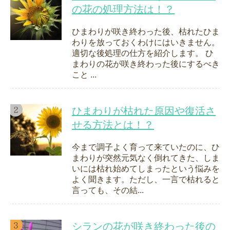
の花の処理方法は！？
ひまわりが咲き終わった後、枯れたひま
わりを放っておくわけにはいきません。
適切な後処理の仕方を紹介します。 ひ
まわりの花が咲き終わった後にするべき
こと ...
ひまわりが枯れた原因や復活さ
せる方法とは！？
今まで調子よく育って来ていたのに、ひ
まわりが突然元気なく倒れてきた、しま
いには枯れ始めてしまったという悩みを
よく聞きます。ただし、一言で枯れると
言っても、その結...
シランの花が咲き終わった後の