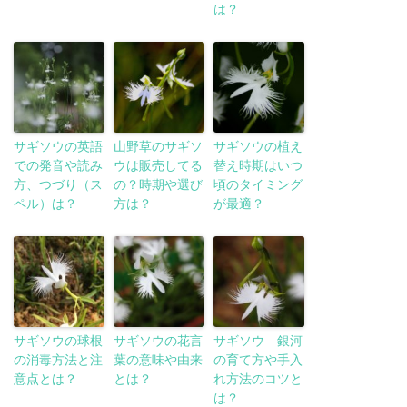
は？
サギソウの英語
山野草のサギソ
サギソウの植え
での発音や読み
ウは販売してる
替え時期はいつ
方、つづり（ス
の？時期や選び
頃のタイミング
ペル）は？
方は？
が最適？
サギソウの球根
サギソウの花言
サギソウ 銀河
の消毒方法と注
葉の意味や由来
の育て方や手入
意点とは？
とは？
れ方法のコツと
は？