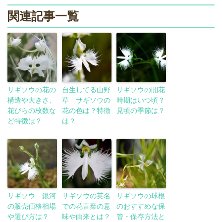
関連記事一覧
サギソウの花の
自生してる山野
サギソウの開花
構造や大きさ、
草 サギソウの
時期はいつ頃？
花びらの枚数な
花の色は？特徴
見頃の季節は？
ど特徴は？
は？
サギソウ 銀河
サギソウの英名
サギソウの球根
の販売価格相場
での花言葉の意
のおすすめな保
や選び方は？
味や由来とは？
管・保存方法と