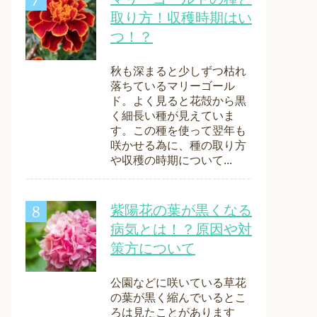
取り方！収穫時期はい
つ！？
秋も深まると少しずつ枯れ
落ちているマリーゴール
ド。よく見ると花殻から黒
く細長い種が見えていま
す。この種を使って翌年も
咲かせる為に、種の取り方
や収穫の時期について...
紫陽花の葉が黒くなる
病気とは！？原因や対
策方について
公園などに咲いている草花
の葉が黒く縮んでいるとこ
ろは見たことがあります