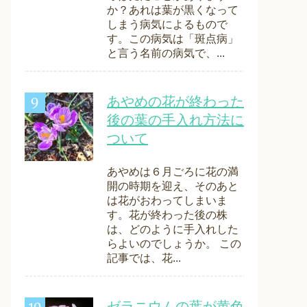
か？あれは葉が黒くなって
しまう病気によるもので
す。この病気は「斑点病」
と言う名前の病気で、...
あやめの花が終わった
後の葉の手入れ方法に
ついて
あやめは６月ごろに花の満
開の時期を迎え、そのあと
は花がおわってしまいま
す。花が終わった後の株
は、どのように手入れした
らよいのでしょうか。 この
記事では、花...
ゼラニウムの葉が黄色