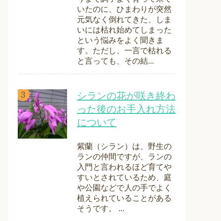
いたのに、ひまわりが突然
元気なく倒れてきた、しま
いには枯れ始めてしまった
という悩みをよく聞きま
す。ただし、一言で枯れる
と言っても、その結...
シランの花が咲き終わ
った後のお手入れ方法
について
紫蘭（シラン）は、野生の
ランの仲間ですが、ランの
入門と言われるほど育てや
すいとされているため、庭
や公園などで人の手でよく
植えられていることがある
そうです。 ...