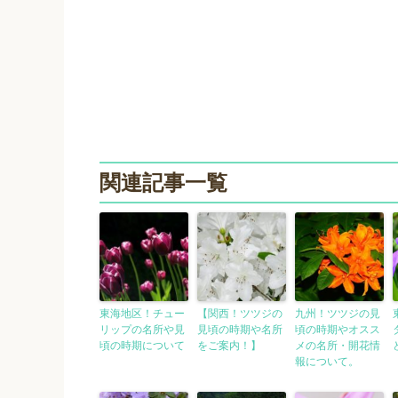
関連記事一覧
東海地区！チュー
【関西！ツツジの
九州！ツツジの見
リップの名所や見
見頃の時期や名所
頃の時期やオスス
頃の時期について
をご案内！】
メの名所・開花情
報について。