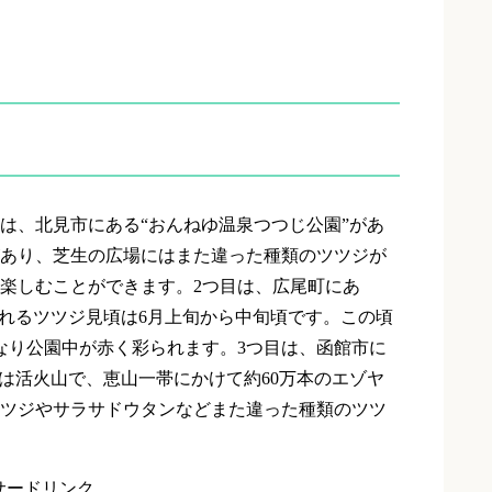
は、北見市にある“おんねゆ温泉つつじ公園”があ
あり、芝生の広場にはまた違った種類のツツジが
楽しむことができます。
2
つ目は、広尾町にあ
ばれるツツジ見頃は
6
月上旬から中旬頃です。この頃
なり公園中が赤く彩られます。
3
つ目は、函館市に
山は活火山で、恵山一帯にかけて約
60
万本のエゾヤ
ツジやサラサドウタンなどまた違った種類のツツ
サードリンク