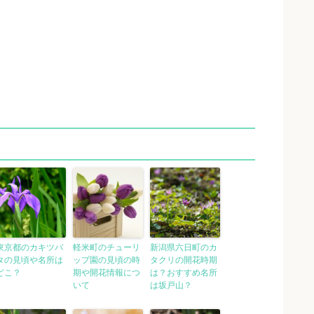
東京都のカキツバ
軽米町のチューリ
新潟県六日町のカ
タの見頃や名所は
ップ園の見頃の時
タクリの開花時期
どこ？
期や開花情報につ
は？おすすめ名所
いて
は坂戸山？