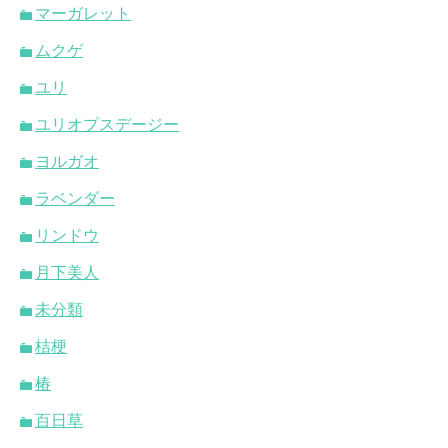
マーガレット
ムクゲ
ユリ
ユリオプスデージー
ヨルガオ
ラベンダー
リンドウ
月下美人
未分類
桔梗
椿
百日草