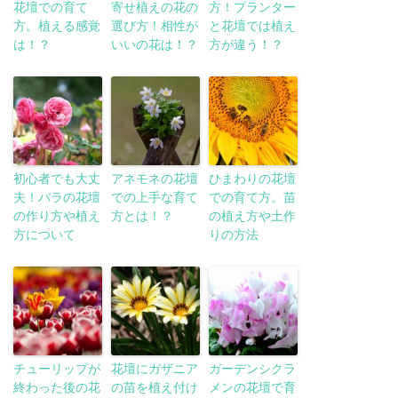
花壇での育て
寄せ植えの花の
方！プランター
方。植える感覚
選び方！相性が
と花壇では植え
は！？
いいの花は！？
方が違う！？
初心者でも大丈
アネモネの花壇
ひまわりの花壇
夫！バラの花壇
での上手な育て
での育て方。苗
の作り方や植え
方とは！？
の植え方や土作
方について
りの方法
チューリップが
花壇にガザニア
ガーデンシクラ
終わった後の花
の苗を植え付け
メンの花壇で育