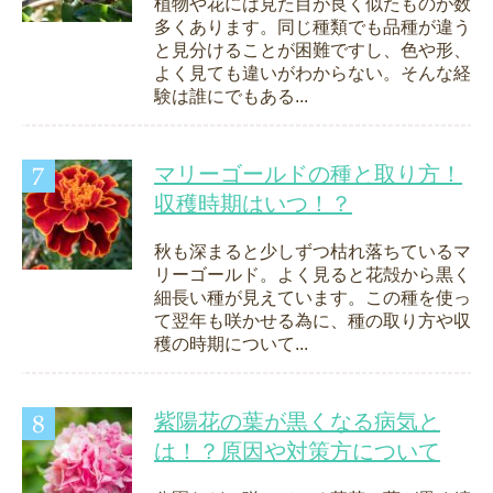
植物や花には見た目が良く似たものが数
多くあります。同じ種類でも品種が違う
と見分けることが困難ですし、色や形、
よく見ても違いがわからない。そんな経
験は誰にでもある...
マリーゴールドの種と取り方！
収穫時期はいつ！？
秋も深まると少しずつ枯れ落ちているマ
リーゴールド。よく見ると花殻から黒く
細長い種が見えています。この種を使っ
て翌年も咲かせる為に、種の取り方や収
穫の時期について...
紫陽花の葉が黒くなる病気と
は！？原因や対策方について