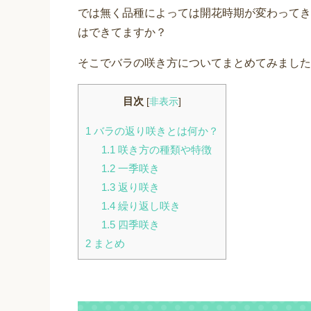
では無く品種によっては開花時期が変わってき
はできてますか？
そこでバラの咲き方についてまとめてみました
目次
[
非表示
]
1
バラの返り咲きとは何か？
1.1
咲き方の種類や特徴
1.2
一季咲き
1.3
返り咲き
1.4
繰り返し咲き
1.5
四季咲き
2
まとめ