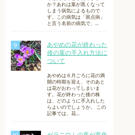
か？あれは葉が黒くなって
しまう病気によるもので
す。この病気は「斑点病」
と言う名前の病気で、...
あやめの花が終わった
後の葉の手入れ方法に
ついて
あやめは６月ごろに花の満
開の時期を迎え、そのあと
は花がおわってしまいま
す。花が終わった後の株
は、どのように手入れした
らよいのでしょうか。 この
記事では、花...
ゼラニウムの葉が黄色