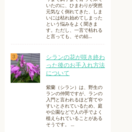
いたのに、ひまわりが突然
元気なく倒れてきた、しま
いには枯れ始めてしまった
という悩みをよく聞きま
す。ただし、一言で枯れる
と言っても、その結...
シランの花が咲き終わ
った後のお手入れ方法
について
紫蘭（シラン）は、野生の
ランの仲間ですが、ランの
入門と言われるほど育てや
すいとされているため、庭
や公園などで人の手でよく
植えられていることがある
そうです。 ...