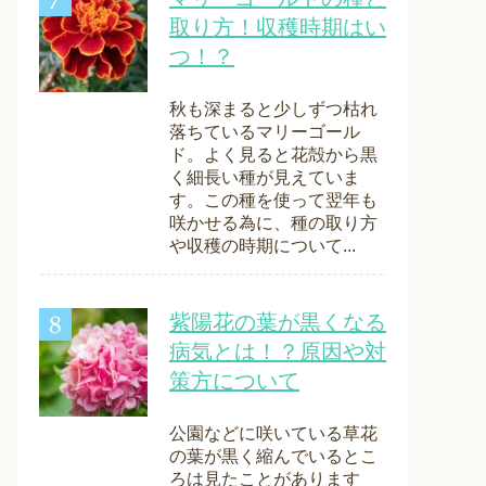
取り方！収穫時期はい
つ！？
秋も深まると少しずつ枯れ
落ちているマリーゴール
ド。よく見ると花殻から黒
く細長い種が見えていま
す。この種を使って翌年も
咲かせる為に、種の取り方
や収穫の時期について...
紫陽花の葉が黒くなる
病気とは！？原因や対
策方について
公園などに咲いている草花
の葉が黒く縮んでいるとこ
ろは見たことがあります