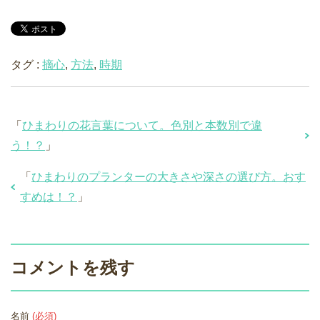
タグ :
摘心
,
方法
,
時期
「
ひまわりの花言葉について。色別と本数別で違
う！？
」
「
ひまわりのプランターの大きさや深さの選び方。おす
すめは！？
」
コメントを残す
名前
(必須)