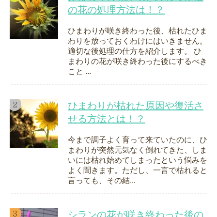
の花の処理方法は！？
ひまわりが咲き終わった後、枯れたひま
わりを放っておくわけにはいきません。
適切な後処理の仕方を紹介します。 ひ
まわりの花が咲き終わった後にするべき
こと ...
ひまわりが枯れた原因や復活さ
せる方法とは！？
今まで調子よく育って来ていたのに、ひ
まわりが突然元気なく倒れてきた、しま
いには枯れ始めてしまったという悩みを
よく聞きます。ただし、一言で枯れると
言っても、その結...
シランの花が咲き終わった後の