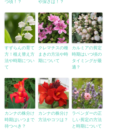
つ頃！？
や深さは！？
すずらんの育て
クレマチスの種
カルミアの剪定
方！植え替え方
まきの方法や時
時期はいつ頃の
法や時期につい
期について
タイミングが最
て
適？
カンナの株分け
カンナの株分け
ラベンダーの正
時期はいつまで
方法やコツは？
しい剪定の方法
待つべき？
と時期について