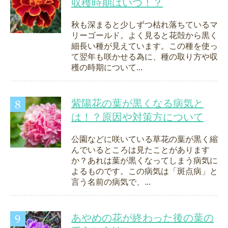
収穫時期はいつ！？
秋も深まると少しずつ枯れ落ちているマ
リーゴールド。よく見ると花殻から黒く
細長い種が見えています。この種を使っ
て翌年も咲かせる為に、種の取り方や収
穫の時期について...
紫陽花の葉が黒くなる病気と
は！？原因や対策方について
公園などに咲いている草花の葉が黒く縮
んでいるところは見たことがあります
か？あれは葉が黒くなってしまう病気に
よるものです。この病気は「斑点病」と
言う名前の病気で、...
あやめの花が終わった後の葉の