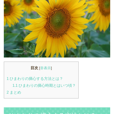
目次
[
非表示
]
1
ひまわりの摘心する方法とは？
1.1
ひまわりの摘心時期とはいつ頃？
2
まとめ