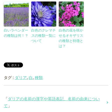
白いラベンダー
白色のクレマチ
白色の花を咲か
の種類は何！？
スの種類一覧に
せるオキザリス
ついて
の種類と特徴と
は？
タグ :
ダリア
,
白
,
種類
「
ダリアの名前の漢字や英語表記、名前の由来につい
て
」