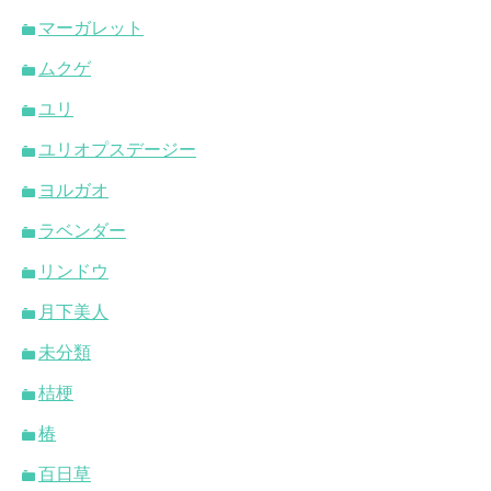
マーガレット
ムクゲ
ユリ
ユリオプスデージー
ヨルガオ
ラベンダー
リンドウ
月下美人
未分類
桔梗
椿
百日草