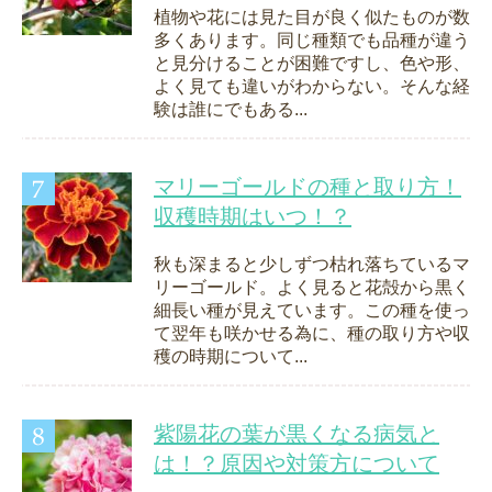
植物や花には見た目が良く似たものが数
多くあります。同じ種類でも品種が違う
と見分けることが困難ですし、色や形、
よく見ても違いがわからない。そんな経
験は誰にでもある...
マリーゴールドの種と取り方！
収穫時期はいつ！？
秋も深まると少しずつ枯れ落ちているマ
リーゴールド。よく見ると花殻から黒く
細長い種が見えています。この種を使っ
て翌年も咲かせる為に、種の取り方や収
穫の時期について...
紫陽花の葉が黒くなる病気と
は！？原因や対策方について