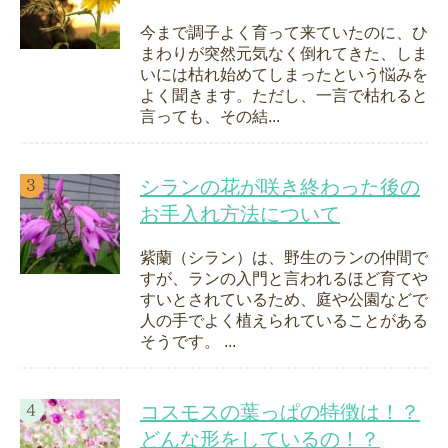
今まで調子よく育って来ていたのに、ひ
まわりが突然元気なく倒れてきた、しま
いには枯れ始めてしまったという悩みを
よく聞きます。ただし、一言で枯れると
言っても、その結...
シランの花が咲き終わった後の
お手入れ方法について
紫蘭（シラン）は、野生のランの仲間で
すが、ランの入門と言われるほど育てや
すいとされているため、庭や公園などで
人の手でよく植えられていることがある
そうです。 ...
コスモスの葉っぱの特徴は！？
どんな形をしているの！？