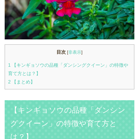
目次
[
非表示
]
1
【キンギョソウの品種「ダンシングクイーン」の特徴や
育て方とは？】
2
【まとめ】
【キンギョソウの品種「ダンシン
グクイーン」の特徴や育て方と
は？】