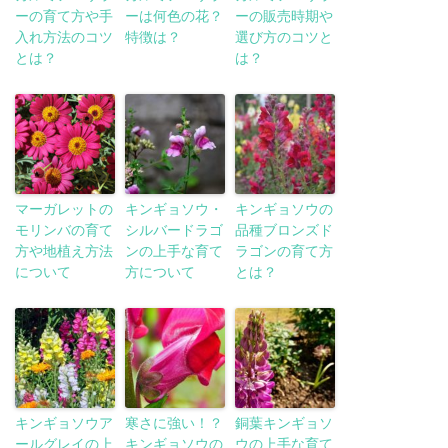
ーの育て方や手
ーは何色の花？
ーの販売時期や
入れ方法のコツ
特徴は？
選び方のコツと
とは？
は？
マーガレットの
キンギョソウ・
キンギョソウの
モリンバの育て
シルバードラゴ
品種ブロンズド
方や地植え方法
ンの上手な育て
ラゴンの育て方
について
方について
とは？
キンギョソウア
寒さに強い！？
銅葉キンギョソ
ールグレイの上
キンギョソウの
ウの上手な育て