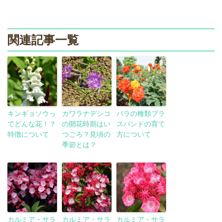
関連記事一覧
キンギョソウっ
カワラナデシコ
バラの種類ブラ
てどんな花！？
の開花時期はい
スバンドの育て
特徴について
つごろ？見頃の
方について
季節とは？
カルミア・サラ
カルミア・サラ
カルミア・サラ