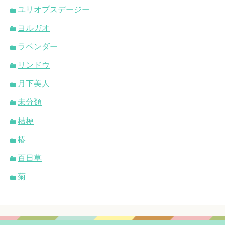
ユリオプスデージー
ヨルガオ
ラベンダー
リンドウ
月下美人
未分類
桔梗
椿
百日草
菊