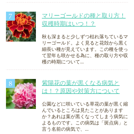
マリーゴールドの種と取り方！
収穫時期はいつ！？
秋も深まると少しずつ枯れ落ちているマ
リーゴールド。よく見ると花殻から黒く
細長い種が見えています。この種を使っ
て翌年も咲かせる為に、種の取り方や収
穫の時期について...
紫陽花の葉が黒くなる病気と
は！？原因や対策方について
公園などに咲いている草花の葉が黒く縮
んでいるところは見たことがあります
か？あれは葉が黒くなってしまう病気に
よるものです。この病気は「斑点病」と
言う名前の病気で、...