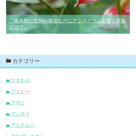
「風水的に玄関や寝室などにアンスリウムを置く意味
とは？」
カテゴリー
ひまわり
アイビー
アザミ
アジサイ
アスチルベ