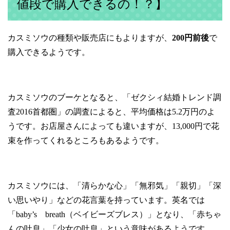
値段で購入できるの！？】
カスミソウの種類や販売店にもよりますが、
200
円前後
で
購入できるようです。
カスミソウのブーケとなると、「ゼクシィ結婚トレンド調
査
2016
首都圏」の調査によると、平均価格は
5.2
万円のよ
うです。お店屋さんによっても違いますが、
13,000
円で花
束を作ってくれるところもあるようです。
カスミソウには、「清らかな心」「無邪気」「親切」「深
い思いやり」などの花言葉を持っています。英名では
「
baby’s
breath
（ベイビーズブレス）」となり、「赤ちゃ
んの吐息」「少女の吐息」という意味があるようです。