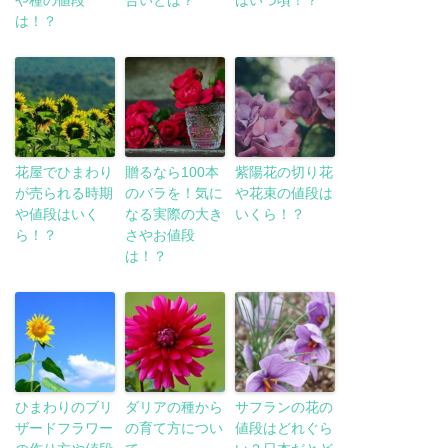
は！？
花屋でひまわり
贈るなら100本
紫陽花の切り花
が売られる時期
のバラを！気に
や花束の値段は
や値段はいく
なる実際の大き
いくら！？
ら！？
さやお値段
は！？
ひまわりのブリ
ダリアの種から
サフランの花の
ザードフラワー
の育て方につい
値段はどれぐら