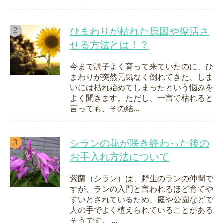
ひまわりが枯れた原因や復活さ
せる方法とは！？
今まで調子よく育って来ていたのに、ひ
まわりが突然元気なく倒れてきた、しま
いには枯れ始めてしまったという悩みを
よく聞きます。ただし、一言で枯れると
言っても、その結...
シランの花が咲き終わった後の
お手入れ方法について
紫蘭（シラン）は、野生のランの仲間で
すが、ランの入門と言われるほど育てや
すいとされているため、庭や公園などで
人の手でよく植えられていることがある
そうです。 ...