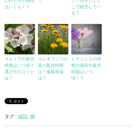
の作り方や値段
て
い？日本だとど
はいくら！？
こで販売してい
る？
カルミアの販売
コレオプシスの
ヒヤシンスの球
時期はいつ頃？
苗の販売時期
根の値段や販売
選び方のコツと
は？価格相場
時期はいつ
は？
は？
頃！？
タグ :
値段
,
種