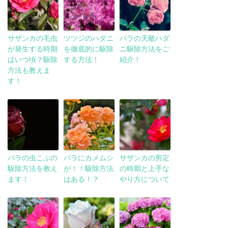
サザンカの毛虫
ツツジのハダニ
バラの天敵ハダ
が発生する時期
を徹底的に駆除
ニ駆除方法をご
はいつ頃？駆除
する方法！
紹介！
方法も教えま
す！
バラの虫こぶの
バラにカメムシ
サザンカの剪定
駆除方法を教え
が！！駆除方法
の時期と上手な
ます！
はある！？
やり方について