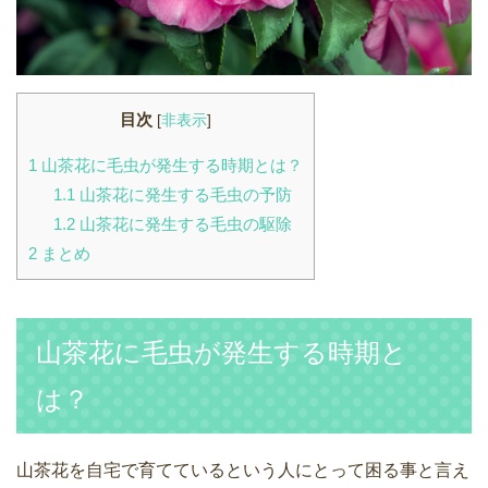
目次
[
非表示
]
1
山茶花に毛虫が発生する時期とは？
1.1
山茶花に発生する毛虫の予防
1.2
山茶花に発生する毛虫の駆除
2
まとめ
山茶花に毛虫が発生する時期と
は？
山茶花を自宅で育てているという人にとって困る事と言え