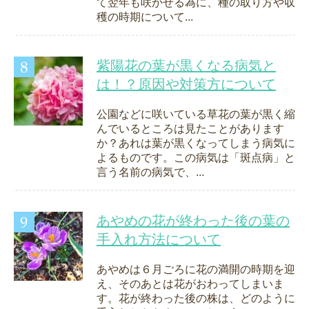
て翌年も咲かせる為に、種の取り方や収
穫の時期について...
紫陽花の葉が黒くなる病気と
は！？原因や対策方について
公園などに咲いている草花の葉が黒く縮
んでいるところは見たことがあります
か？あれは葉が黒くなってしまう病気に
よるものです。この病気は「斑点病」と
言う名前の病気で、...
あやめの花が終わった後の葉の
手入れ方法について
あやめは６月ごろに花の満開の時期を迎
え、そのあとは花がおわってしまいま
す。花が終わった後の株は、どのように