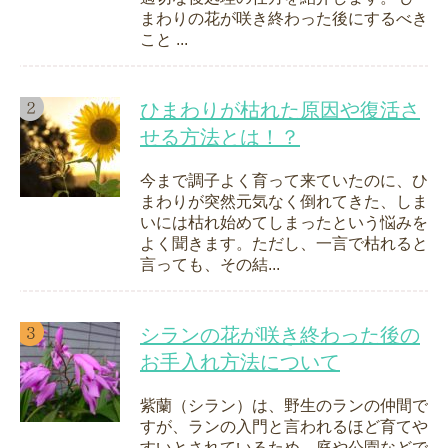
まわりの花が咲き終わった後にするべき
こと ...
ひまわりが枯れた原因や復活さ
せる方法とは！？
今まで調子よく育って来ていたのに、ひ
まわりが突然元気なく倒れてきた、しま
いには枯れ始めてしまったという悩みを
よく聞きます。ただし、一言で枯れると
言っても、その結...
シランの花が咲き終わった後の
お手入れ方法について
紫蘭（シラン）は、野生のランの仲間で
すが、ランの入門と言われるほど育てや
すいとされているため、庭や公園などで