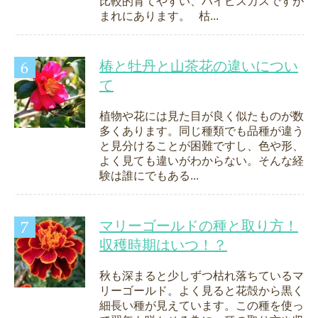
比較的育てやすい、ハイビスカスですが
まれにあります。 枯...
椿と牡丹と山茶花の違いについ
て
植物や花には見た目が良く似たものが数
多くあります。同じ種類でも品種が違う
と見分けることが困難ですし、色や形、
よく見ても違いがわからない。そんな経
験は誰にでもある...
マリーゴールドの種と取り方！
収穫時期はいつ！？
秋も深まると少しずつ枯れ落ちているマ
リーゴールド。よく見ると花殻から黒く
細長い種が見えています。この種を使っ