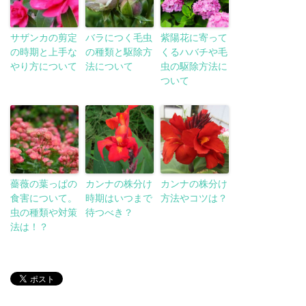
サザンカの剪定
バラにつく毛虫
紫陽花に寄って
の時期と上手な
の種類と駆除方
くるハバチや毛
やり方について
法について
虫の駆除方法に
ついて
薔薇の葉っぱの
カンナの株分け
カンナの株分け
食害について。
時期はいつまで
方法やコツは？
虫の種類や対策
待つべき？
法は！？